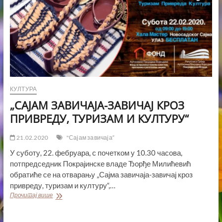
КУЛТУРА
„САЈАМ ЗАВИЧАЈА-ЗАВИЧАЈ КРОЗ
ПРИВРЕДУ, ТУРИЗАМ И КУЛТУРУ“
21.02.2020
"Сајам завичаја“
У суботу, 22. фебруара, с почетком у 10.30 часова,
потпредседник Покрајинске владе Ђорђе Милићевић
обратиће се на отварању „Сајма завичаја-завичај кроз
привреду, туризам и културу“,…
„САЈАМ
Прочитај више
ЗАВИЧАЈА-
ЗАВИЧАЈ
КРОЗ