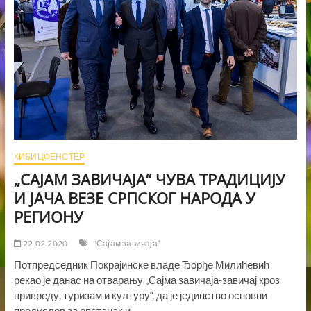
КИБИЦФЕНСТЕР
„САЈАМ ЗАВИЧАЈА“ ЧУВА ТРАДИЦИЈУ
И ЈАЧА ВЕЗЕ СРПСКОГ НАРОДА У
РЕГИОНУ
22.02.2020
"Сајам завичаја“
Потпредседник Покрајинске владе Ђорђе Милићевић
рекао је данас на отварању „Сајма завичаја-завичај кроз
привреду, туризам и културу“, да је јединство основни
предуслов за опстанак и…