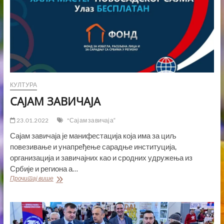
КУЛТУРА
САЈАМ ЗАВИЧАЈА
23.01.2022
"Сајам завичаја“
Сајам завичаја је манифестација која има за циљ
повезивање и унапређење сарадње институција,
организација и завичајних као и сродних удружења из
Србије и региона а…
САЈАМ
Прочитај више
ЗАВИЧАЈА