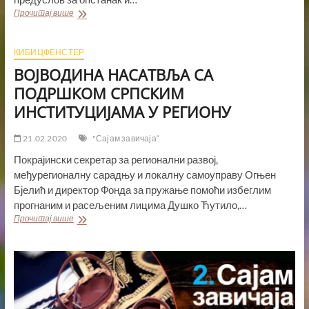
„САЈАМ
Прочитај више
ЗАВИЧАЈА“
ЧУВА
ТРАДИЦИЈУ
КИБИЦФЕНСТЕР
И
ВОЈВОДИНА НАСАТВЉА СА
ЈАЧА
ВЕЗЕ
ПОДРШКОМ СРПСКИМ
СРПСКОГ
ИНСТИТУЦИЈАМА У РЕГИОНУ
НАРОДА
У
РЕГИОНУ
21.02.2020
"Сајам завичаја“
Покрајински секретар за регионални развој,
међурегионалну сарадњу и локалну самоуправу Огњен
Бјелић и директор Фонда за пружање помоћи избеглим
прогнаним и расељеним лицима Душко Ћутило,…
ВОЈВОДИНА
Прочитај више
НАСАТВЉА
СА
ПОДРШКОМ
СРПСКИМ
ИНСТИТУЦИЈАМА
У
РЕГИОНУ