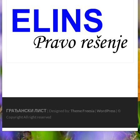
ГРАЂАНСКИ ЛИСТ
| Designed by:
Theme Freesia
|
WordPress
| ©
Copyright All right reserved