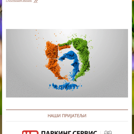
САРАДЊА
АП
ВОЈВОДИНЕ
И
КИНЕСКЕ
ПРОВИНЦИЈЕ
ЏЕЂАНГ
НАШИ ПРИЈАТЕЉИ