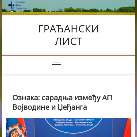
Skip
to
content
ГРАЂАНСКИ
ЛИСТ
Ознака:
сарадња између АП
Војводине и Џеђанга