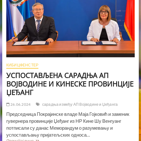
КИБИЦФЕНСТЕР
УСПОСТАВЉЕНА САРАДЊА АП
ВОЈВОДИНЕ И КИНЕСКЕ ПРОВИНЦИЈЕ
ЏЕЂАНГ
26.06.2024
сарадња између АП Војводине и Џеђанга
Председница Покрајинске владе Маја Гојковић и заменик
гувернера провинције Џеђанг из НР Кине Шу Венгуанг
потписали су данас Меморандум о разумевању и
успостављању пријатељских односа…
УСПОСТАВЉЕНА
Прочитај више