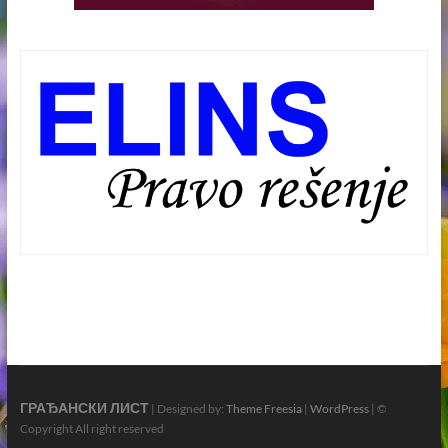
ГРАЂАНСКИ ЛИСТ
| Designed by:
Theme Freesia
|
WordPress
| ©
Copyright All right reserved