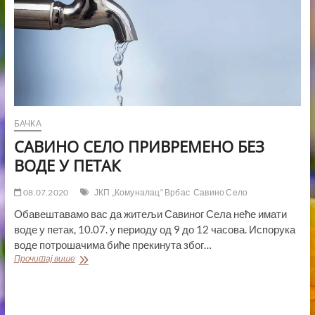
БАЧКА
САВИНО СЕЛО ПРИВРЕМЕНО БЕЗ
ВОДЕ У ПЕТАК
08.07.2020
ЈКП „Комуналац“ Врбас
Савино Село
Oбавештавамо вас да житељи Савиног Села неће имати
воде у петак, 10.07. у периоду од 9 до 12 часова. Испорука
воде потрошачима биће прекинута због…
САВИНО
Прочитај више
СЕЛО
ПРИВРЕМЕНО
БЕЗ
ВОДЕ