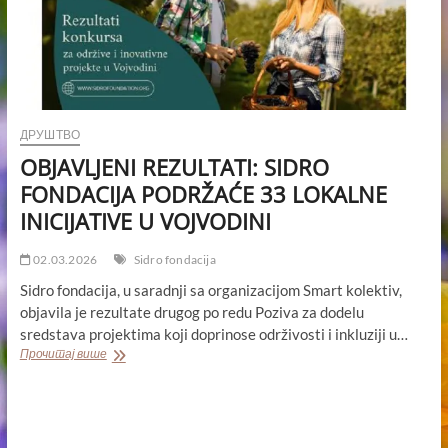
ДРУШТВО
OBJAVLJENI REZULTATI: SIDRO
FONDACIJA PODRŽAĆE 33 LOKALNE
INICIJATIVE U VOJVODINI
02.03.2026
Sidro fondacija
Sidro fondacija, u saradnji sa organizacijom Smart kolektiv,
objavila je rezultate drugog po redu Poziva za dodelu
sredstava projektima koji doprinose održivosti i inkluziji u…
OBJAVLJENI
Прочитај више
REZULTATI:
SIDRO
FONDACIJA
PODRŽAĆE
33