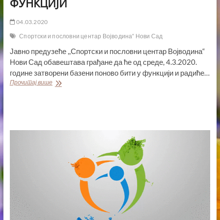
ФУНКЦИЈИ
04.03.2020
Спортски и пословни центар Војводина“ Нови Сад
Јавно предузеће ,,Спортски и пословни центар Војводина“
Нови Сад обавештава грађане да ће од среде, 4.3.2020.
године затворени базени поново бити у функцији и радиће…
БАЗЕНИ
Прочитај више
НА
СПЕНСУ
ПОНОВО
У
ФУНКЦИЈИ