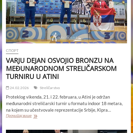
СПОРТ
VARJU DEJAN OSVOJIO BRONZU NA
MEĐUNARODNOM STRELIČARSKOM
TURNIRU U ATINI
24.02.2026
Streličarstvo
Proteklog vikenda, 21. i 22. februara, u Atini je održan
međunarodni streličarski turnir u formatu indoor 18 metara,
na kojem su učestvovale reprezentacije Srbije, Kipra…
VARJU
Прочитај више
DEJAN
OSVOJIO
BRONZU