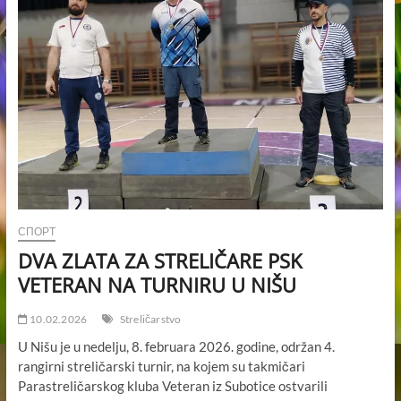
NA
MEĐUNARODNOM
STRELIČARSKOM
TURNIRU
U
ATINI
СПОРТ
DVA ZLATA ZA STRELIČARE PSK
VETERAN NA TURNIRU U NIŠU
10.02.2026
Streličarstvo
U Nišu je u nedelju, 8. februara 2026. godine, održan 4.
rangirni streličarski turnir, na kojem su takmičari
Parastreličarskog kluba Veteran iz Subotice ostvarili