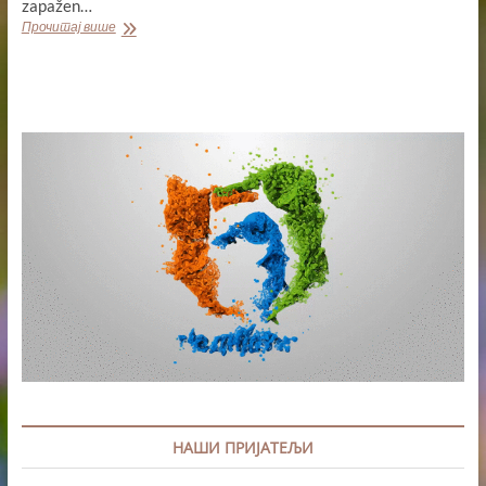
zapažen…
DVA
Прочитај више
ZLATA
ZA
STRELIČARE
PSK
VETERAN
NA
TURNIRU
U
NIŠU
НАШИ ПРИЈАТЕЉИ