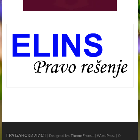
ГРАЂАНСКИ ЛИСТ
| Designed by:
Theme Freesia
|
WordPress
| ©