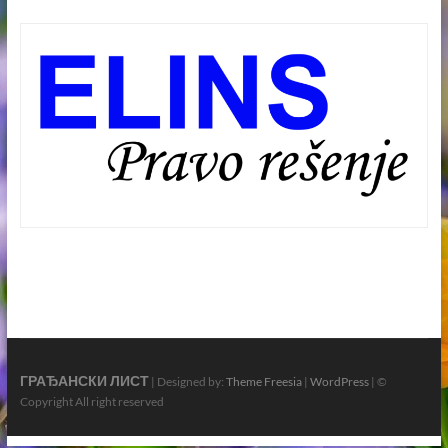
ГРАЂАНСКИ ЛИСТ
| Designed by:
Theme Freesia
|
WordPress
| ©
Copyright All right reserved