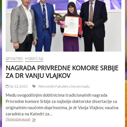
ДРУШТВО
НОВИ САД
NAGRADA PRIVREDNE KOMORE SRBIJE
ZA DR VANJU VLAJKOV
06.12.2023
Tehnološki Fakultet u Novim Sadu
Među ovogodišnjim dobitnicima tradicionalnih nagrada
Privredne komore Srbije za najbolje doktorske disertacije sa
originalnim naučnim doprinosima, je dr Vanja Vlajkov, naučna
saradnica na Katedri za…
NAGRADA
Прочитај више
PRIVREDNE