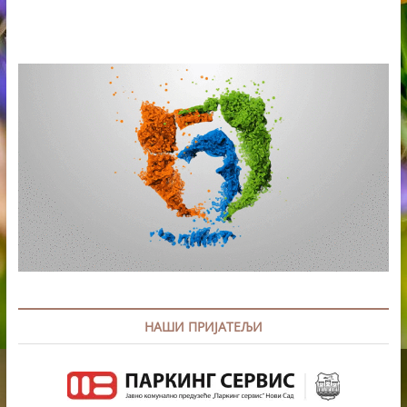
KOMORE
SRBIJE
ZA
DR
VANJU
VLAJKOV
НАШИ ПРИЈАТЕЉИ