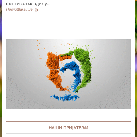
фестивал младих у…
УСПЕШНО
Прочитај више
ОДРЖАНА
ТРИБИНА
,,АНТИКОЛОНИЈАЛНО
НАСЛЕЂЕ
БАЛКАНА“
НАШИ ПРИЈАТЕЉИ