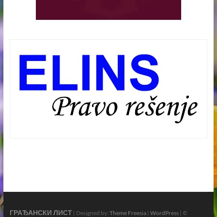
ГРАЂАНСКИ ЛИСТ
| Designed by:
Theme Freesia
|
WordPress
| ©