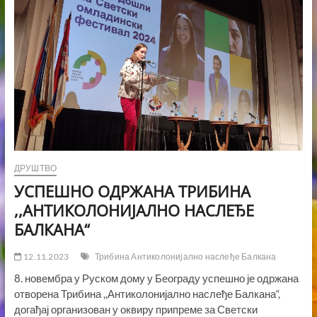
ДРУШТВО
УСПЕШНО ОДРЖАНА ТРИБИНА
,,АНТИКОЛОНИЈАЛНО НАСЛЕЂЕ
БАЛКАНА“
12.11.2023
Трибина Антиколонијално наслеђе Балкана
8. новембра у Руском дому у Београду успешно је одржана
отворена Трибина ,,Антиколонијално наслеђе Балкана“,
догађај организован у оквиру припреме за Светски