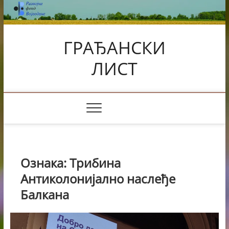
Skip
to
content
ГРАЂАНСКИ
ЛИСТ
Ознака:
Трибина
Антиколонијално наслеђе
Балкана