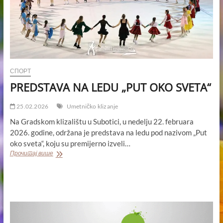
СПОРТ
PREDSTAVA NA LEDU „PUT OKO SVETA“
25.02.2026
Umetničko klizanje
Na Gradskom klizalištu u Subotici, u nedelju 22. februara
2026. godine, održana je predstava na ledu pod nazivom „Put
oko sveta“, koju su premijerno izveli…
PREDSTAVA
Прочитај више
NA
LEDU
„PUT
OKO
SVETA“