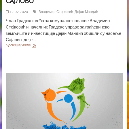
САЈЛОВО
12.02.2020
Владимир Стојковић
Дејан Мандић
Члан Градског већа за комуналне послове Владимир
Стојковић и начелник Градске управе за грађевинско
земљиште и инвестиције Дејан Мандић обишли су насеље
Сајлово где је…
НОВЕ
Прочитај више
САОБРАЋАЈНИЦЕ
И
ВОДОВОДНА
МРЕЖА
У
НАСЕЉУ
САЈЛОВО