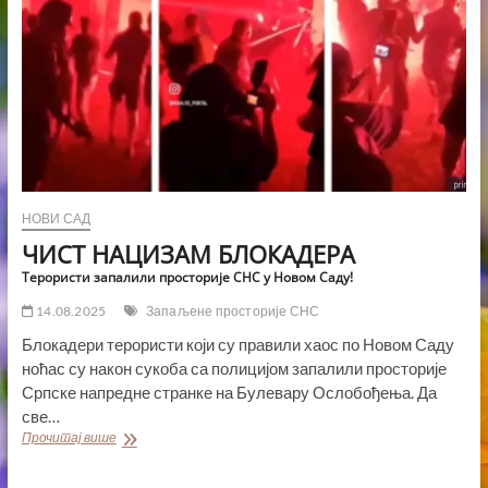
НОВИ САД
ЧИСТ НАЦИЗАМ БЛОКАДЕРА
Терористи запалили просторије СНС у Новом Саду!
14.08.2025
Запаљене просторије СНС
Блокадери терористи који су правили хаос по Новом Саду
ноћас су након сукоба са полицијом запалили просторије
Српске напредне странке на Булевару Ослобођења. Да
све…
ЧИСТ
Прочитај више
НАЦИЗАМ
БЛОКАДЕРА