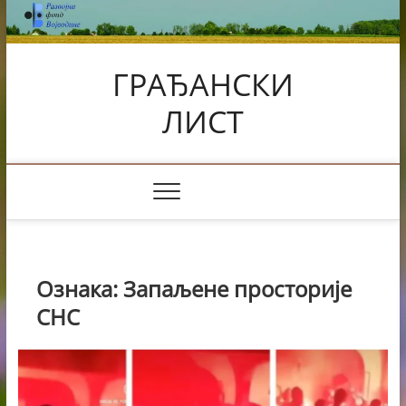
Skip
to
content
ГРАЂАНСКИ
ЛИСТ
Ознака:
Запаљене просторије
СНС