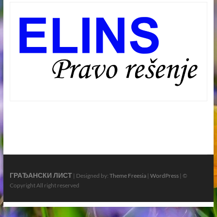
ГРАЂАНСКИ ЛИСТ
| Designed by:
Theme Freesia
|
WordPress
| ©
Copyright All right reserved