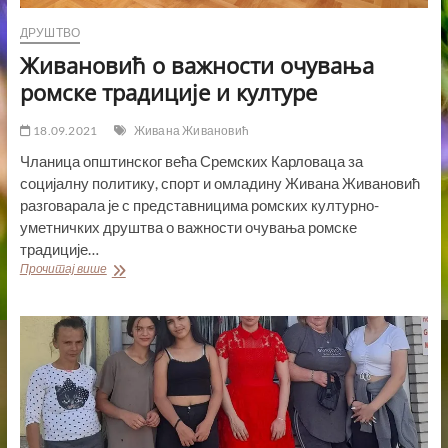
ДРУШТВО
Живановић о важности очувања
ромске традиције и културе
18.09.2021
Живана Живановић
Чланица општинског већа Сремских Карловаца за
социјалну политику, спорт и омладину Живана Живановић
разговарала је с представницима ромских културно-
уметничких друштва о важности очувања ромске
традиције…
Живановић
Прочитај више
о
важности
очувања
ромске
традиције
и
културе