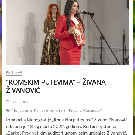
–
POMOĆ
SAMOHRANIM
RODITELJIMA
КУЛТУРА
“ROMSKIM PUTEVIMA” – ŽIVANA
ŽIVANOVIĆ
14.03.2022
Monografija „Romskim putevima“
Живана Живановић
Promocija Monografije „Romskim putevima“ Živane Živanović,
održana je 13-og marta 2022. godine u Kulturnoj stanici
„Barka“. Pred velikim auditorijumom, osim urednice Živanović,