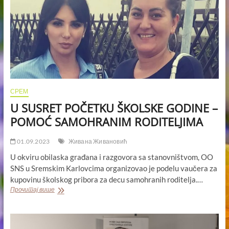
СРЕМ
U SUSRET POČETKU ŠKOLSKE GODINE –
POMOĆ SAMOHRANIM RODITELJIMA
01.09.2023
Живана Живановић
U okviru obilaska građana i razgovora sa stanovništvom, OO
SNS u Sremskim Karlovcima organizovao je podelu vaučera za
kupovinu školskog pribora za decu samohranih roditelja.…
U
Прочитај више
SUSRET
POČETKU
ŠKOLSKE
GODINE