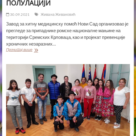
ПОЛУЛАЦИЈИ
30.09.2021
Живана Живановић
Завод за хитну медицинску помоћ Нови Сад организовао је
прегледе за припаднике ромске националне мањине на
територији Сремских Крловаца, као и пројекат превенције
хроничних незаразних…
БЕСПЛАТНИ
Прочитај више
ПРЕГЛЕДИ
И
ПРЕВЕНЦИЈА
ХРОНИЧНИХ
НЕЗАРАЗНИХ
БОЛЕСТИ
У
РОМСКОЈ
ПОЛУЛАЦИЈИ