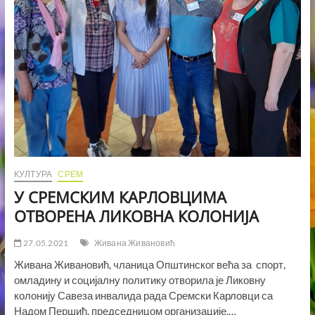
ФРИЗУРУ
И
ШМИНКАЊЕ
МАТУРАНТКИЊАМА
РОМСКЕ
НАЦИОНАЛНОСТИ
КУЛТУРА
СРЕМ
У СРЕМСКИМ КАРЛОВЦИМА
ОТВОРЕНА ЛИКОВНА КОЛОНИЈА
27.05.2021
Живана Живановић
Живана Живановић, чланица Општинског већа за спорт,
омладину и социјалну политику отворила је Ликовну
колонију Савеза инвалида рада Сремски Карловци са
Надом Першић, председницом организације.…