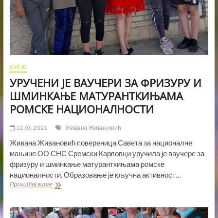
СРЕМ
УРУЧЕНИ ЈЕ ВАУЧЕРИ ЗА ФРИЗУРУ И
ШМИНКАЊЕ МАТУРАНТКИЊАМА
РОМСКЕ НАЦИОНАЛНОСТИ
12.06.2021
Живана Живановић
Живана Живановић повереница Савета за националне
мањине ОО СНС Сремски Карловци уручила је ваучере за
фризуру и шминкање матуранткињама ромске
националности. Образовање је кључна активност…
УРУЧЕНИ
Прочитај више
ЈЕ
ВАУЧЕРИ
ЗА