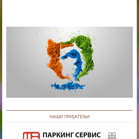
KNJIGE
“TURISTIČKI
VODIČ
KROZ
STARI
NOVI
SAD”
НАШИ ПРИЈАТЕЉИ