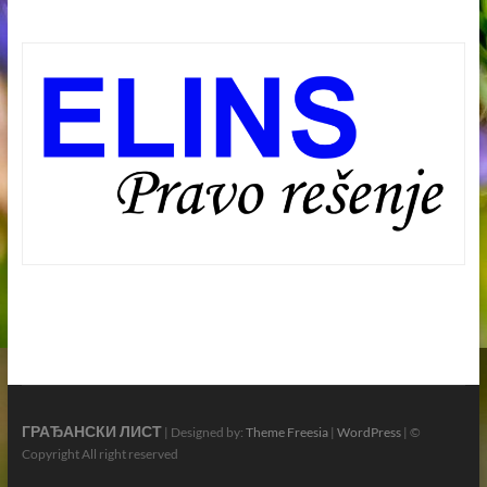
ГРАЂАНСКИ ЛИСТ
| Designed by:
Theme Freesia
|
WordPress
| ©
Copyright All right reserved