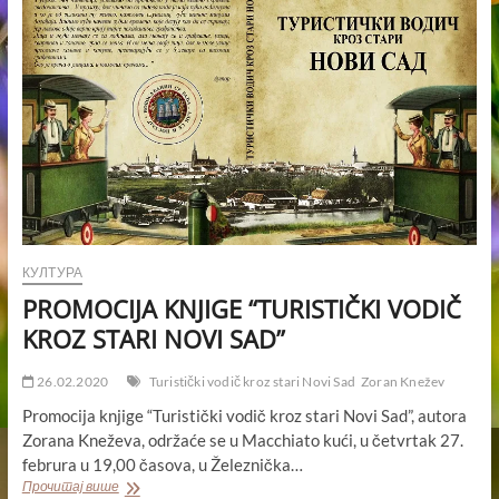
У
НОВОМ
САДУ
Христос
васкресе
-
Ваистину
васкресе
КУЛТУРА
PROMOCIJA KNJIGE “TURISTIČKI VODIČ
KROZ STARI NOVI SAD”
26.02.2020
Turistički vodič kroz stari Novi Sad
Zoran Knežev
Promocija knjige “Turistički vodič kroz stari Novi Sad”, autora
Zorana Kneževa, održaće se u Macchiato kući, u četvrtak 27.
februra u 19,00 časova, u Železnička…
PROMOCIJA
Прочитај више