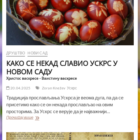
ДРУШТВО
НОВИ САД
КАКО СЕ НЕКАД СЛАВИО УСКРС У
НОВОМ САДУ
Христос васкресе - Ваистину васкресе
20.04.2025
Zoran Knežev
Ускрс
Традиција прослављања Ускрса је веома дуга, па да се
присетимо како се он некада прослављао на овим
просторима. За Ускрс се верује да је најважнији…
КАКО
Прочитај више
СЕ
НЕКАД
СЛАВИО
УСКРС