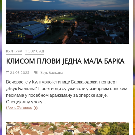
КУЛТУРА
НОВИ САД
КЛИСОМ ПЛОВИ ЈЕДНА МАЛА БАРКА
21.08.2025
Звук Балкана
Вечерас је у Културној станици Барка одржан концерт
„Звук Балкана“. Посетиоци су уживали у изворним српским
песмама у посебном аранжману за оперске арије.
Специјалну улогу…
КЛИСОМ
Прочитај више
ПЛОВИ
ЈЕДНА
МАЛА
БАРКА