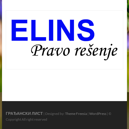
ГРАЂАНСКИ ЛИСТ
| Designed by:
Theme Freesia
|
WordPress
| ©
Copyright All right reserved