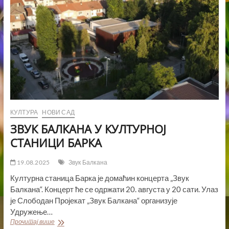
КУЛТУРА
НОВИ САД
ЗВУК БАЛКАНА У КУЛТУРНОЈ
СТАНИЦИ БАРКА
19.08.2025
Звук Балкана
Културна станица Барка је домаћин концерта „Звук
Балкана“. Концерт ће се одржати 20. августа у 20 сати. Улаз
је Слободан Пројекат „Звук Балкана“ организује
Удружење…
ЗВУК
Прочитај више