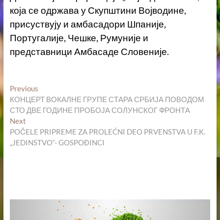
која се одржава у Скупштини Војводине,
присуствују и амбасадори Шпаније,
Португалије, Чешке, Румуније и
представници Амбасаде Словеније.
Кретање
Previous
Previous
post:
КОНЦЕРТ ВОКАЛНЕ ГРУПЕ СТАРА СРБИЈА ПОВОДОМ
чланка
СТО ДВЕ ГОДИНЕ ПРОБОЈА СОЛУНСКОГ ФРОНТА
Next
Next
post:
POČELE PRIPREME ZA PROLEĆNI DEO PRVENSTVA U F.K.
„JEDINSTVO“- GOSPOĐINCI