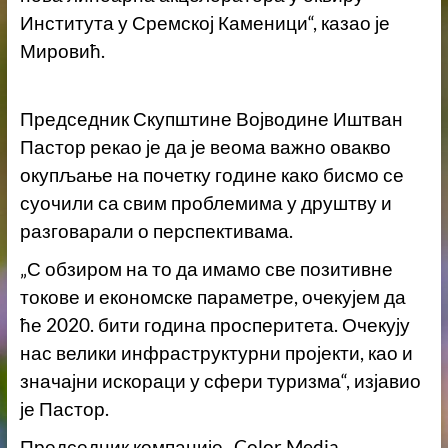
Института у Сремској Каменици“, казао је
Мировић.
Председник Скупштине Војводине Иштван
Пастор рекао је да је веома важно овакво
окупљање на почетку године како бисмо се
суочили са свим проблемима у друштву и
разговарали о перспективама.
„С обзиром на то да имамо све позитивне
токове и економске параметре, очекујем да
ће 2020. бити година просперитета. Очекују
нас велики инфраструктурни пројекти, као и
значајни искораци у сфери туризма“, изјавио
је Пастор.
Председник компаније „Color Media