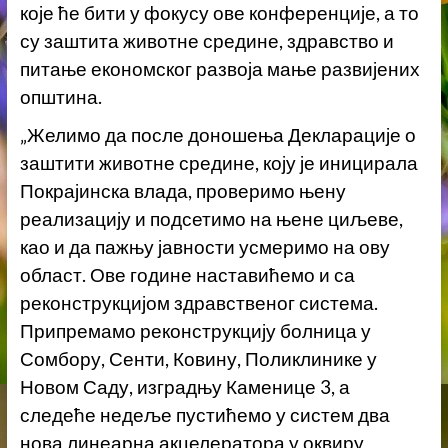
које ће бити у фокусу ове конференције, а то
су заштита животне средине, здравство и
питање економског развоја мање развијених
општина.
„Желимо да после доношења Декларације о
заштити животне средине, коју је иницирала
Покрајинска влада, проверимо њену
реализацију и подсетимо на њене циљеве,
као и да пажњу јавности усмеримо на ову
област. Ове године наставићемо и са
реконструкцијом здравственог система.
Припремамо реконструкцију болница у
Сомбору, Сенти, Ковину, Поликлинике у
Новом Саду, изградњу Каменице 3, а
следеће недеље пустићемо у систем два
нова линеарна акцелератора у оквиру