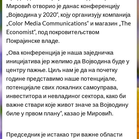
Мировић отворио је данас конференцију
„Војводина у 2020“, коју организују компанија
„Color Media Communications“ и магазин „The
Economist“, под покровитељством
Покрајинске владе.
„Ова конференција је наша заједничка
иницијатива јер желимо да Војводина буде у
центру пажње. Циљ нам је да на почетку
године представимо наше потенцијале,
потенцијале свих локалних самоуправа,
инвеститора и невладиног сектора, како би
важне ствари које живот значе за Војводину
биле у првом плану“, казао је Мировић.
Председник је истакао три важне области