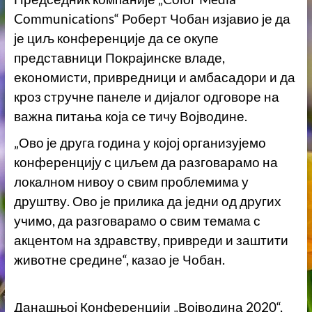
Communications“ Роберт Чобан изјавио је да
је циљ конференције да се окупе
представници Покрајинске владе,
економисти, привредници и амбасадори и да
кроз стручне панеле и дијалог одговоре на
важна питања која се тичу Војводине.
„Ово је друга година у којој организујемо
конференцију с циљем да разговарамо на
локалном нивоу о свим проблемима у
друштву. Ово је прилика да једни од других
учимо, да разговарамо о свим темама с
акцентом на здравству, привреди и заштити
животне средине“, казао је Чобан.
Данашњој Конференцији „Војводина 2020“,