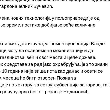
 гардоначелник Вучевић.
мена нових технологија у пољопривреди је од
шње време, постиже добијање веће количине
ничких достигнућа, уз помоћ субвенција Владе
ци могу да осавремене механизацију и да
 газдинства, већ и свог места и целе државе.
 средстава за рад јако охрабрујућа, јер то значи
10 година није виша иста као данас и осети се
а месеца ће бити отворен Позив за
е по хектару, за сетву, субвенције за гориво, так
а рачуну врло брзо – рекао је Недимовић.