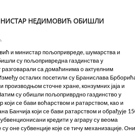
ИНИСТАР НЕДИМОВИЋ ОБИШЛИ
ћ
вић и министар пољопривреде, шумарства и
ишли су пољопривредна газдинства у
у разговарали са домаћинима о актуелним
. Између осталих посетили су Бранислава Брборић
и производњом сточне хране, конзумних јаја и
 Затим су обишли пољоприврдно газдинство у
р који се бави воћарством и ратарством, као и
на Банчија који се бави ратарством и обрађује 15
субвенционисани кредити у аграру су веома
су оне субвенције које се тичу механизације. Он