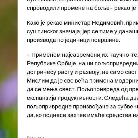
спроводили промене на боље– рекао је
Како је рекао министар Недимовић, при
суштинског значаја, јер се тиме у дана
производа по јединици површине.
– Применом најсавременијих научно-тех
Републике Србије, наши пољопривредни
допринесу расту и развоју, не само свог
Мислим да је све већа примена модерних
да се мења свест. Пољопривреда од пре 
експанзија продуктивности. Следећа дв
пољопривредне произвођаче за субвенциј
да, ко поднесе захтев имаће средства н
Previous