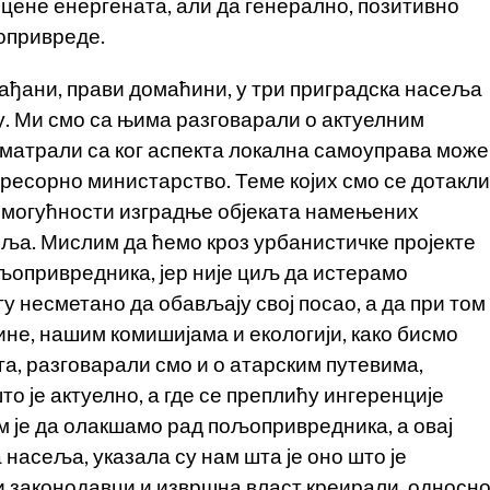
 цене енергената, али да генерално, позитивно
опривреде.
рађани, прави домаћини, у три приградска насеља
у. Ми смо са њима разговарали о актуелним
матрали са ког аспекта локална самоуправа може
ресорно министарство. Теме којих смо се дотакли
, могућности изградње објеката намењених
ља. Мислим да ћемо кроз урбанистичке пројекте
љопривредника, јер није циљ да истерамо
у несметано да обављају свој посао, а да при том
не, нашим комишијама и екологији, како бисмо
а, разговарали смо и о атарским путевима,
о је актуелно, а где се преплићу ингеренције
м је да олакшамо рад пољопривредника, а овај
 насеља, указала су нам шта је оно што је
и законодавци и извршна власт креирали, односн