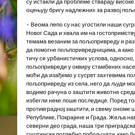
су истакли да проблеме стварају високе
оцењују бригу надлежних за развој пољ
– Веома лепо су нас угостили наши суг
Новог Сада и хвала им на гостопримств
темама везаним за пољопривреду и раз
да помогне пољпоривредницима, а како 
тичу се урбанистичких услова, односно
пољопривреди у оквиру стамбених насе
моћи да изађемо у сусрет захтевима по
пољопривреду из села, него да људи мог
водимо рачуна о заштити животне среди
избегли неке лоше последице. Поред тог
противградној заштити, и свему ономе шт
Републике, Покрајине и Града. Жеља на
северни део града, наша три приградска
суштински потребно побољшати, како б