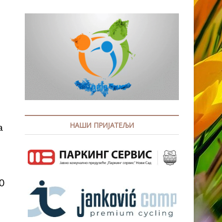
НАШИ ПРИЈАТЕЉИ
а
0
и