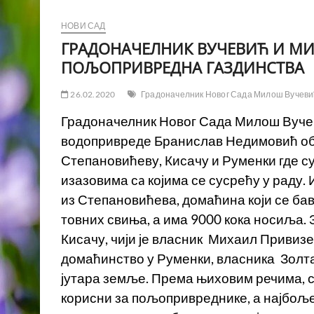
НОВИ САД
ГРАДОНАЧЕЛНИК ВУЧЕВИЋ И М
ПОЉОПРИВРЕДНА ГАЗДИНСТВА
26.02.2020
Градоначелник Новог Сада Милош Вучеви
Градоначелник Новог Сада Милош Вуче
водопривреде Бранислав Недимовић об
Степановићеву, Кисачу и Руменки где с
изазовима сa којима се сусрећу у раду
из Степановићева, домаћина који се бав
товних свиња, а има 9000 кока носиља.
Кисачу, чији је власник Михаил Привизе
домаћинство у Руменки, власника Золта
јутара земље. Према њиховим речима, 
корисни за пољопривреднике, а најбоље 