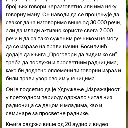
број њих говори неразговетно или има неку
говорну ману. Он наводи да се процењује да
сваког дана изговоримо више од 30.000 речи,
али да млади активно користе свега 2.000
речи и да са тако суженим речником не могу
да се изразе на прави начин. Босиљчић
додаје да књига „Проговори да видим ко си“
треба да послужи и просветним радницима,
како би додатно оплеменили говорни израз и
били прави узор својим ученицима.
Он је подсетио да је Удружење „Изражајност“
у претходном периоду одржало читав низ
радионица са децом и младима, као и
семинаре за просветне раднике.
Књига садржи више од 20 аудио и видео