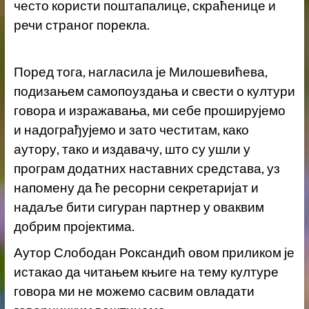
често користи поштапалице, скраћенице и
речи страног порекла.
Поред тога, нагласила је Милошевићева,
подизањем самопоуздања и свести о култури
говора и изражавања, ми себе проширујемо
и надограђујемо и зато честитам, како
аутору, тако и издавачу, што су ушли у
програм додатних наставних средстава, уз
напомену да ће ресорни секретаријат и
надаље бити сигуран партнер у оваквим
добрим пројектима.
Аутор Слободан Роксандић овом приликом је
истакао да читањем књиге на тему културе
говора ми не можемо сасвим овладати