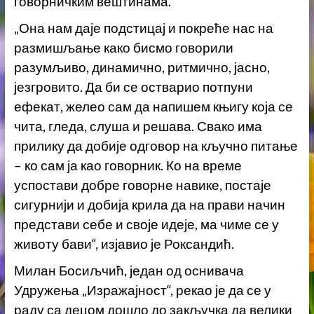
говорничким вештинама.
„Она нам даје подстицај и покреће нас на
размишљање како бисмо говорили
разумљиво, динамично, ритмично, јасно,
језгровито. Да би се остварио потпуни
ефекат, желео сам да напишем књигу која се
чита, гледа, слуша и решава. Свако има
прилику да добије одговор на кључно питање
– ко сам ја као говорник. Ко на време
успостави добре говорне навике, постаје
сигурнији и добија крила да на прави начин
представи себе и своје идеје, ма чиме се у
животу бави“, изјавио је Роксандић.
Милан Босиљчић, један од оснивача
Удружења „Изражајност“, рекао је да се у
раду са децом дошло до закључка да велики