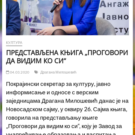
КУЛТУРА
ПРЕДСТАВЉЕНА КЊИГА „ПРОГОВОРИ
ДА ВИДИМ КО СИ“
04.03.2020
Драгана Милошевић
Покрајински секретар за културу, јавно
информисање и односе с верским
заједницама Драгана Милошевић данас је на
Новосадском сајму, у оквиру 26. Сајма књига,
говорила на представљању књиге
„Проговори да видим ко си“, коју је Завод за
унапређивање образовања и васпитања