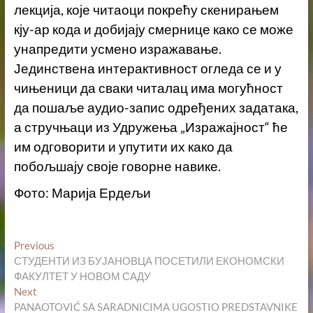
лекција, које читаоци покрећу скенирањем
кју-ар кода и добијају смернице како се може
унапредити усмено изражавање.
Јединствена интерактивност огледа се и у
чињеници да сваки читалац има могућност
да пошаље аудио-запис одређених задатака,
а стручњаци из Удружења „Изражајност“ ће
им одговорити и упутити их како да
побољшају своје говорне навике.
Фото: Марија Ердељи
Кретање
Previous
Previous
post:
СТУДЕНТИ ИЗ БУЈАНОВЦА ПОСЕТИЛИ ЕКОНОМСКИ
чланка
ФАКУЛТЕТ У НОВОМ САДУ
Next
Next
post:
PANAOTOVIĆ SA SARADNICIMA UGOSTIO PREDSTAVNIKE