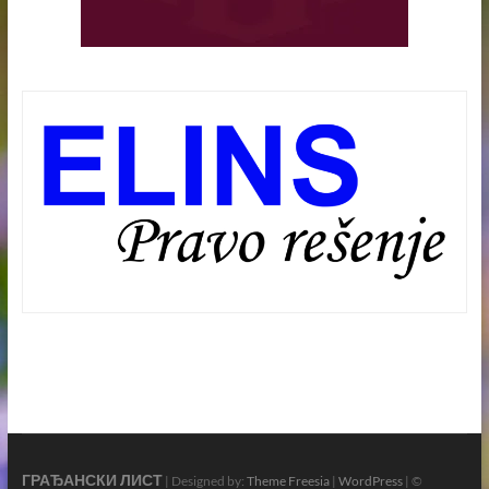
ГРАЂАНСКИ ЛИСТ
| Designed by:
Theme Freesia
|
WordPress
| ©