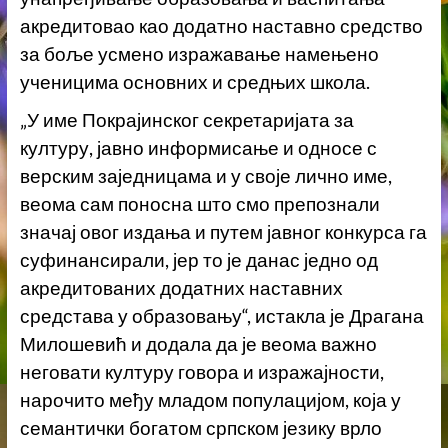
акредитовао као додатно наставно средство
за боље усмено изражавање намењено
ученицима основних и средњих школа.
„У име Покрајинског секретаријата за
културу, јавно информисање и односе с
верским заједницама и у своје лично име,
веома сам поносна што смо препознали
значај овог издања и путем јавног конкурса га
суфинансирали, јер то је данас једно од
акредитованих додатних наставних
средстава у образовању“, истакла је Драгана
Милошевић и додала да је веома важно
неговати културу говора и изражајности,
нарочито међу младом популацијом, која у
семантички богатом српском језику врло