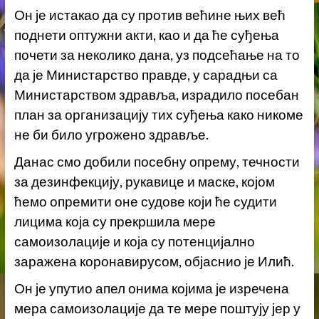
Он је истакао да су п
ротив већине
њих
већ
поднети оптужни акти,
као и
да ће суђења
почети за неколико дана,
уз подсећање на то
да
је Министарство правде
,
у сарадњи са
Министарством здравља
,
израдило посебан
план за организацију тих суђења како никоме
не би било угрожено здравље.
Данас смо добили посебну опрему, течности
за дезинфекцију, рукавице и маске, којом
ћемо опремити оне судове који ће судити
лицима која су прекршила мере
самоизолације и која су потенцијално
заражена
коронав
ирус
ом, објаснио је
Илић.
Он
је
упутио апел онима
којима је изречена
мера самоизолације да те мере поштују јер у