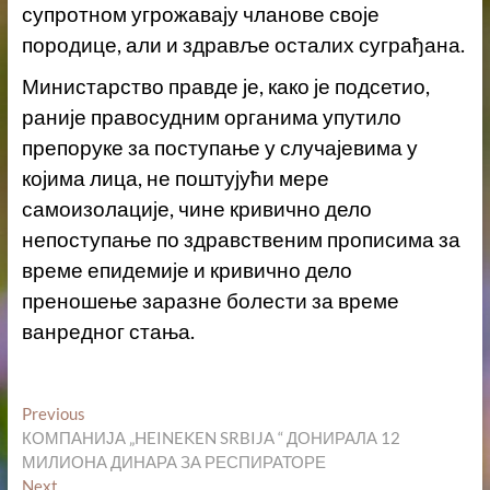
супротном угрожавају чланове своје
породице, али и здравље осталих суграђана.
Министарство правде
је, како је подсетио,
раније правосудним органима упутило
препоруке за поступање у случајевима у
којима лица, не поштујући мере
самоизолације, чине кривично дело
н
епоступање по здравственим прописима за
време епидемије и кривично дело
п
реношење заразне болести за време
ванредног стања.
Кретање
Previous
Previous
post:
КОМПАНИЈА „HEINEKEN SRBIJA “ ДОНИРАЛА 12
чланка
МИЛИОНА ДИНАРА ЗА РЕСПИРАТОРЕ
Next
Next