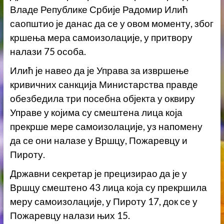
Владе Републике Србије
Радомир Илић
саопштио је данас да се
у овом моменту,
з
бог
кршења мера самоизолације, у притвору
налази 75
особа.
Илић је навео да је
Управа за извршење
кривичних санкција Министарства правде
обезбедила три посебна објекта у оквиру
Управе у којима су смештена лица која
прекрше мере самоизолације
, уз напомену
да се о
ни налазе у Вршцу, Пожаревцу и
Пироту.
Државни секретар је прецизирао
да је у
Вршцу смештено 43 лица која су прекршила
меру самоизолације, у Пироту 17, док се у
Пожаревцу налази њих 15.