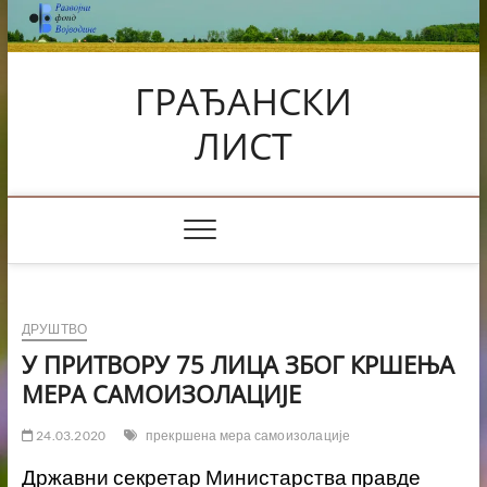
Skip
to
content
ГРАЂАНСКИ
ЛИСТ
ДРУШТВО
У ПРИТВОРУ 75 ЛИЦА ЗБОГ КРШЕЊА
МЕРА САМОИЗОЛАЦИЈЕ
24.03.2020
прекршена мера самоизолације
Д
ржавни секретар Министарств
а
правде