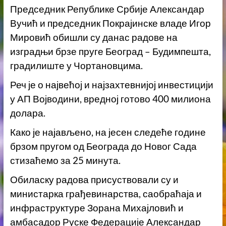
Председник Републике Србије Александар
Вучић и председник Покрајинске владе Игор
Мировић обишли су данас радове на
изградњи брзе пруге Београд – Будимпешта,
градилиште у Чортановцима.
Реч је о највећој и најзахтевнијој инвестицији
у АП Војводини, вредној готово 400 милиона
долара.
Како је најављено, на јесен следеће године
брзом пругом од Београда до Новог Сада
стизаћемо за 25 минута.
Обиласку радова присуствовали су и
министарка грађевинарства, саобраћаја и
инфраструктуре Зорана Михајловић и
амбасадор Руске Федерације Александар