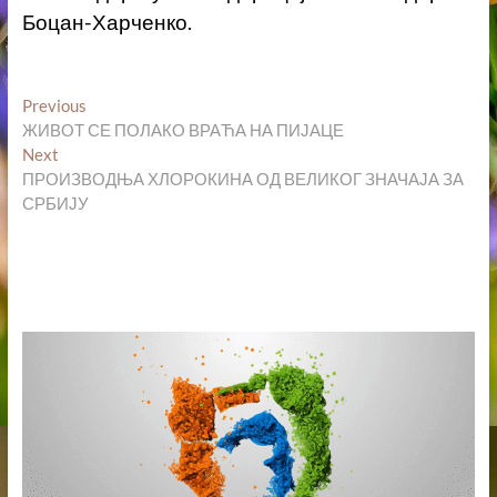
Боцан-Харченко.
Кретање
Previous
Previous
post:
ЖИВОТ СЕ ПОЛАКО ВРАЋА НА ПИЈАЦЕ
чланка
Next
Next
post:
ПРОИЗВОДЊА ХЛОРОКИНА ОД ВЕЛИКОГ ЗНАЧАЈА ЗА
СРБИЈУ