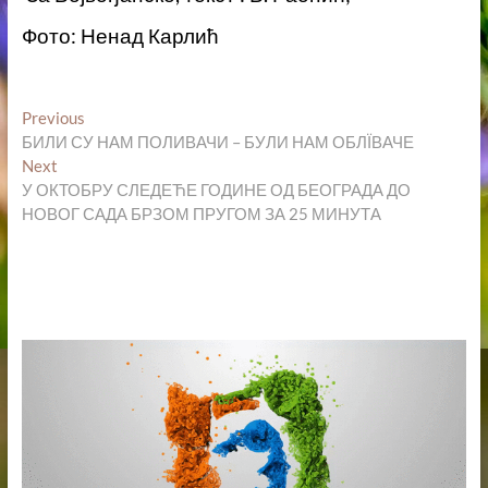
Фото: Ненад Карлић
Кретање
Previous
Previous
post:
БИЛИ СУ НАМ ПОЛИВАЧИ – БУЛИ НАМ ОБЛЇВАЧЕ
чланка
Next
Next
post:
У ОКТОБРУ СЛЕДЕЋЕ ГОДИНЕ ОД БЕОГРАДА ДО
НОВОГ САДА БРЗОМ ПРУГОМ ЗА 25 МИНУТА