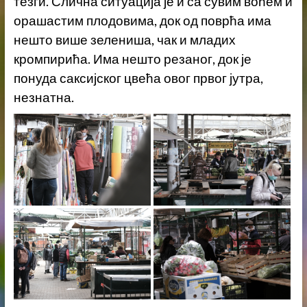
тезги. Слична ситуација је и са сувим воћем и
орашастим плодовима, док од поврћа има
нешто више зелениша, чак и младих
кромпирића. Има нешто резаног, док је
понуда саксијског цвећа овог првог јутра,
незнатна.