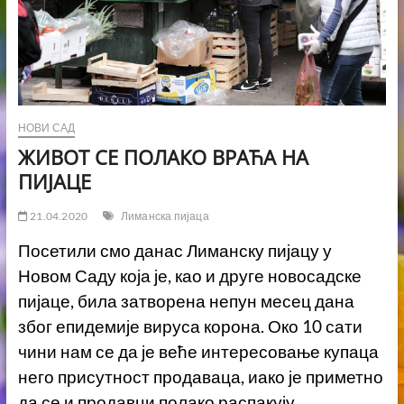
НОВИ САД
ЖИВОТ СЕ ПОЛАКО ВРАЋА НА
ПИЈАЦЕ
21.04.2020
Лиманска пијаца
Посетили смо данас Лиманску пијацу у
Новом Саду која је, као и друге новосадске
пијаце, била затворена непун месец дана
због епидемије вируса корона. Око 10 сати
чини нам се да је веће интересовање купаца
него присутност продаваца, иако је приметно
да се и продавци полако распакују.