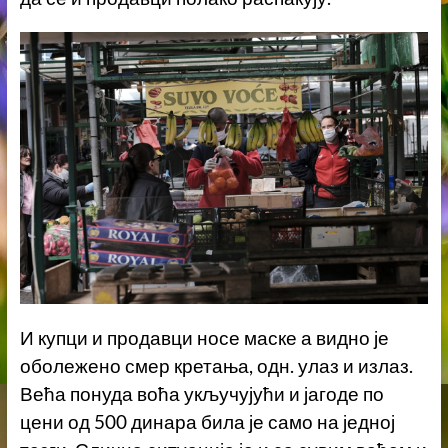
И купци и продавци носе маске а видно је
оболежено смер кретања, одн. улаз и излаз.
Већа понуда воћа укључујући и јагоде по
цени од 500 динара била је само на једној