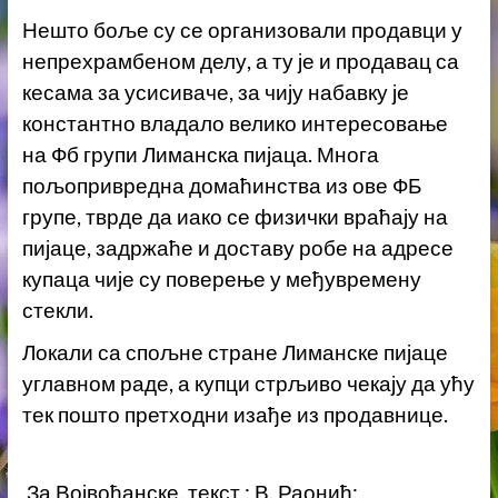
Нешто боље су се организовали продавци у
непрехрамбеном делу, а ту је и продавац са
кесама за усисиваче, за чију набавку је
константно владало велико интересовање
на Фб групи Лиманска пијаца. Многа
пољопривредна домаћинства из ове ФБ
групе, тврде да иако се физички враћају на
пијаце, задржаће и доставу робе на адресе
купаца чије су поверење у међувремену
стекли.
Локали са спољне стране Лиманске пијаце
углавном раде, а купци стрљиво чекају да ућу
тек пошто претходни изађе из продавнице.
За Војвођанске, текст : В. Раонић;