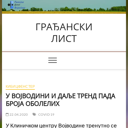
Skip
to
content
ГРАЂАНСКИ
ЛИСТ
КИБИЦФЕНСТЕР
У ВОЈВОДИНИ И ДАЉЕ ТРЕНД ПАДА
БРОЈА ОБОЛЕЛИХ
22.04.2020
COVID 19
У Клиничком центру Војводине тренутно се