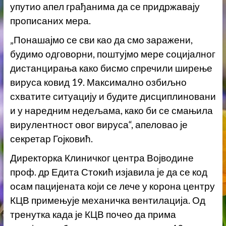
упутио апел грађанима да се придржавају
прописаних мера.
„Понашајмо се сви као да смо заражени,
будимо одговорни, поштујмо мере социјалног
дистанцирања како бисмо спречили ширење
вируса ковид 19. Максимално озбиљно
схватите ситуацију и будите дисциплиновани
и у наредним недељама, како би се смањила
вирулентност овог вируса“, апеловао је
секретар Гојковић.
Директорка Клиничког центра Војводине
проф. др Едита Стокић изјавила је да се код
осам пацијената који се лече у корона центру
КЦВ примењује механичка вентилација. Од
тренутка када је КЦВ почео да прима