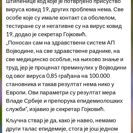
штићенице код које је потврђено присуство
вируса ковид 19, других проблема нема. Све
особе које су имале контакт са оболелом,
тестиране су и негативне су на вирус ковид
19, додао је секретар Гојковић.
„Поносан сам на здравствени систем АП
Војводине, на све здравствене раднике, на
све медицинско особље, на њихово знање и
труд, јер је проценат преминулих у Војводини
од овог вируса 0,85 грађана на 100.000
становника и такав резултат нема нико у
Европи. Ови параметри су резултат мера
Владе Србије и препорука епидемиолошких
служби“, изјавио је секретар Гојковић.
Кључна ствар је да, како је навео, немамо
други талас епидемије, стога је још једном