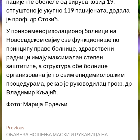
пацијенте оболеле од вируса ковид 19,
отпуштено је укупно 119 пацијената, додала
је проф. др Стокић.
У привременој изолационој болници на
Новосадском сајму све функционише по
принципу праве болнице, здравствени
радници имају максималан степен
заштитите, а структура обе болнице
организована је по свим епидемиолошким
процедурама, рекао је руководилац проф. др
Владимир Кљајић.
Фото: Марија Ердељи
Кретање
Previous
Previous
post:
OБАВЕЗА НОШЕЊА МАСКИ И РУКАВИЦА НА
чланка