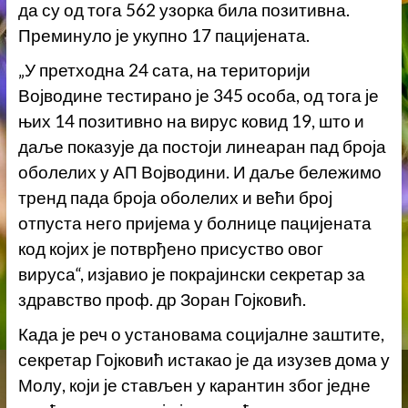
да су од тога 562 узорка била позитивна.
Преминуло је укупно 17 пацијената.
„У претходна 24 сата, на територији
Војводине тестирано је 345 особа, од тога је
њих 14 позитивно на вирус ковид 19, што и
даље показује да постоји линеаран пад броја
оболелих у АП Војводини. И даље бележимо
тренд пада броја оболелих и већи број
отпуста него пријема у болнице пацијената
код којих је потврђено присуство овог
вируса“, изјавио је покрајински секретар за
здравство проф. др Зоран Гојковић.
Када је реч о установама социјалне заштите,
секретар Гојковић истакао је да изузев дома у
Молу, који је стављен у карантин због једне