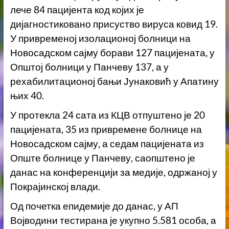
лече 84 пацијента код којих је
дијагностиковано присуство вируса ковид 19.
У привременој изолационој болници на
Новосадском сајму борави 127 пацијената, у
Општој болници у Панчеву 137, а у
рехабилитационој бањи Јунаковић у Апатину
њих 40.
У протекла 24 сата из КЦВ отпуштено је 20
пацијената, 35 из привремене болнице на
Новосадском сајму, а седам пацијената из
Опште болнице у Панчеву, саопштено је
данас на конференцији за медије, одржаној у
Покрајинској влади.
Од почетка епидемије до данас, у АП
Војводини тестирана је укупно 5.581 особа, а