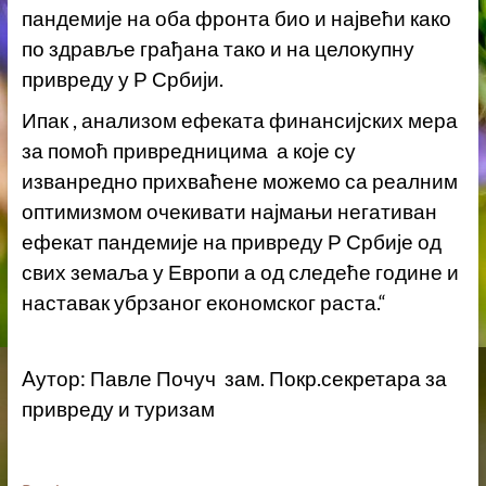
пандемије на оба фронта био и највећи како
по здравље грађана тако и на целокупну
привреду у Р Србији.
Ипак , анализом ефеката финансијских мера
за помоћ привредницима а које су
изванредно прихваћене можемо са реалним
оптимизмом очекивати најмањи негативан
ефекат пандемије на привреду Р Србије од
свих земаља у Европи а од следеће године и
наставак убрзаног економског раста.“
Aутор: Павле Почуч зам. Покр.секретара за
привреду и туризам