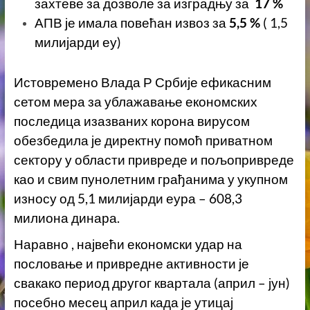
захтеве за дозволе за изградњу за
17 %
АПВ је имала повећан извоз за
5,5 %
( 1,5
милијарди еу)
Истовремено Влада Р Србије ефикасним
сетом мера за ублажавање економских
последица изазваних корона вирусом
обезбедила је директну помоћ приватном
сектору у области привреде и пољопривреде
као и свим пунолетним грађанима у укупном
износу од 5,1 милијарди еура – 608,3
милиона динара.
Наравно , највећи економски удар на
пословање и привредне активности је
свакако период другог квартала (април – јун)
посебно месец април када је утицај