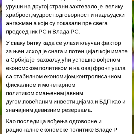
уруши на другој страни захтевало је велику
храброст,мудрост,одговорност и надљудски
ангажман а који су показали пре свега
председник РС и Влада РС.
У сваку битку када се улази кључан фактор
за њен исход је снага и потенцијал који имате
а Србија је захваљујући успешно вођеном
економском политиком и на овај фронт ушла
са стабилном економијом,контролисаниом
фискалном и монетарном
политиком,смањеним јавним
дугом,повећаним инвестицијама и БДП као и
значајним девизним резервама.
Као последица вођења одговорне и
рационалне економске политике Владе Р