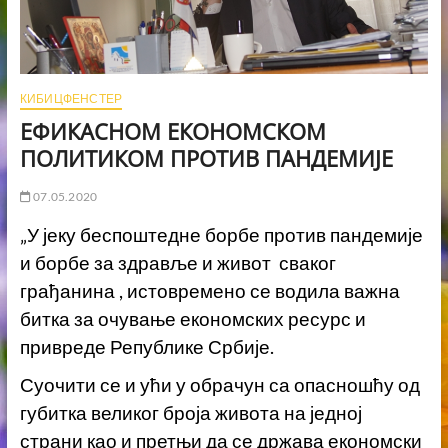
КИБИЦФЕНСТЕР
ЕФИКАСНОМ ЕКОНОМСКОМ
ПОЛИТИКОМ ПРОТИВ ПАНДЕМИЈЕ
07.05.2020
„У јеку беспоштедне борбе против пандемије
и борбе за здравље и живот сваког
грађанина , истовремено се водила важна
битка за очување економских ресурс и
привреде Републике Србије.
Суочити се и ући у обрачун са опасношћу од
губитка великог броја живота на једној
страни као и претњи да се држава економски