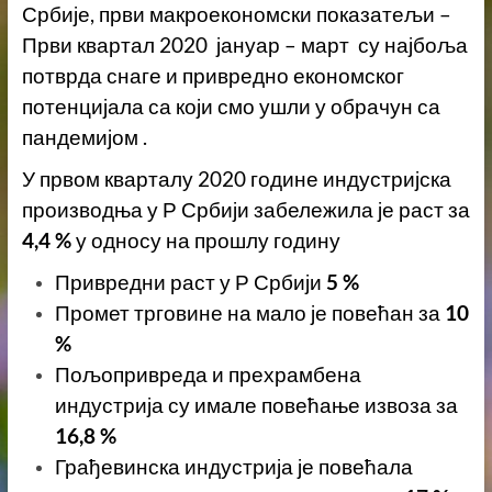
Србије, први макроекономски показатељи –
Први квартал 2020 јануар – март су најбоља
потврда снаге и привредно економског
потенцијала са који смо ушли у обрачун са
пандемијом .
У првом кварталу 2020 године индустријска
производња у Р Србији забележила је раст за
4,4 %
у односу на прошлу годину
Привредни раст у Р Србији
5 %
Промет трговине на мало је повећан за
10
%
Пољопривреда и прехрамбена
индустрија су имале повећање извоза за
16,8 %
Грађевинска индустрија је повећала