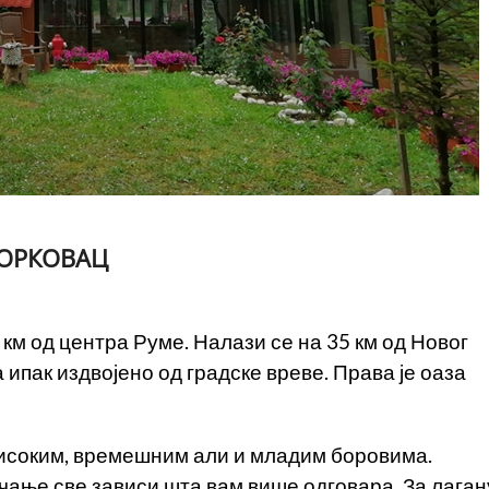
БОРКОВАЦ
км од центра Руме. Налази се на 35 км од Новог
 ипак издвојено од градске вреве. Права је оаза
високим, времешним али и младим боровима.
рчање све зависи шта вам више одговара. За лаган