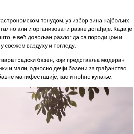
 гастрономском понудом, уз избор вина најбољих
тално али и организовати разне догађаје. Када је
 што је већ довољан разлог да са породицом и
у свежем ваздуху и погледу.
твара градски базен, који представља модеран
ики и мали, односно дечји базени за грађанство.
абавне манифестације, као и ноћно купање.