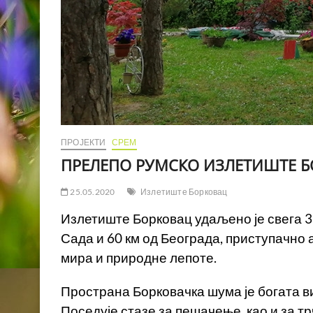
ПРОЈЕКТИ
СРЕМ
ПРЕЛЕПО РУМСКО ИЗЛЕТИШТЕ 
25.05.2020
Излетиште Борковац
Излетиште Борковац удаљено је свега 3 
Сада и 60 км од Београда, приступачно а
мира и природне лепоте.
Пространа Борковачка шума је богата 
Поседује стазе за пешачење, као и за т