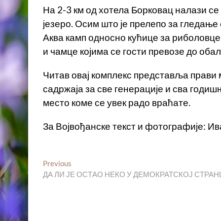
На 2-3 км од хотела Борковац налази се
језеро. Осим што је прелепо за гледање 
Аква камп односно кућице за риболовце.
и чамце којима се гости превозе до обал
Читав овај комплекс представља прави м
садржаја за све генерације и сва годишњ
место коме се увек радо враћате.
За Војвођанске текст и фотографије: Ив
Кретање
Previous
Previous
post:
ДА ЛИ ЈЕ ОСТАО НЕКО У ДЕМОКРАТСКОЈ СТРАН
чланка