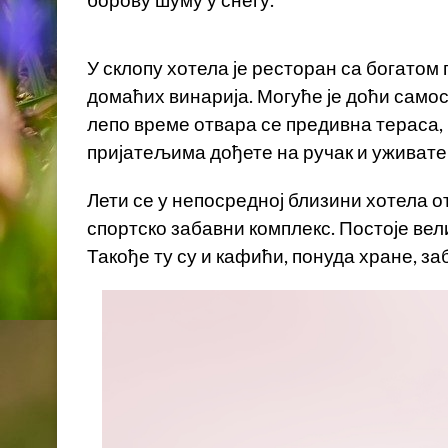
У склопу хотела је ресторан са богатом
домаћих винарија. Могуће је доћи самос
лепо време отвара се предивна тераса,
пријатељима дођете на ручак и уживате 
Лети се у непосредној близини хотела о
спортско забавни комплекс. Постоје вел
Такође ту су и кафићи, понуда хране, з