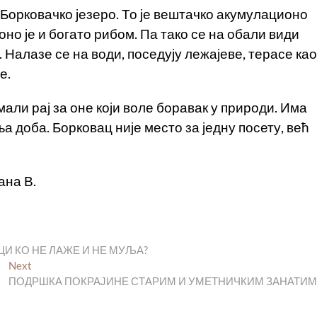
 Борковачко језеро. То је вештачко акумулационо
оно је и богато рибом. Па тако се на обали види
 Налазе се на води, поседују лежајеве, терасе као
е.
али рај за оне који воле боравак у природи. Има
а доба. Борковац није место за једну посету, већ
ана В.
ЦИ КО НЕ ЛАЖЕ И НЕ МУЉА?
Next
Next
post:
ПОДРШКА ПОКРАЈИНЕ СТАРИМ И УМЕТНИЧКИМ ЗАНАТИ