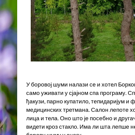
У боровој шуми налази се и хотел Борко
само уживати у сјајном спа програму. Сп
ђакузи, парно купатило, тепидаријум и 
медицинских третмана. Салон лепоте хо
лица и тела. Оно што је посебно и друга
видети кроз стакло. Има ли шта лепше н
борову шуму у снегу.