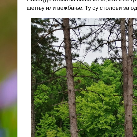
шетњу или вежбање. Ту су столови за о