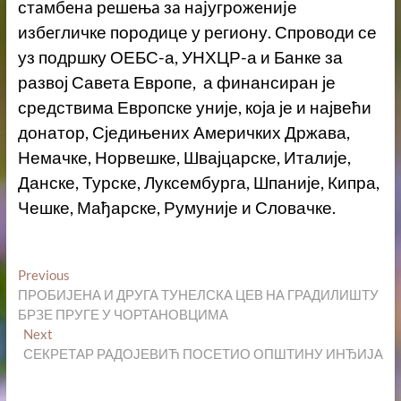
стaмбeнa рeшeњa зa нajугрoжeниjе
избeгличке пoрoдице у рeгиoну. Спроводи се
уз подршку ОЕБС-а, УНХЦР-а и Банке за
развој Савета Европе, а финансиран је
средствима Европске уније, која је и највећи
донатор, Сједињених Америчких Држава,
Немачке, Норвешке, Швајцарске, Италије,
Данске, Турске, Луксембурга, Шпаније, Кипра,
Чешке, Мађарске, Румуније и Словачке.
Кретање
Previous
Previous
post:
ПРОБИЈЕНА И ДРУГА ТУНЕЛСКА ЦЕВ НА ГРАДИЛИШТУ
чланка
БРЗЕ ПРУГЕ У ЧОРТАНОВЦИМА
Next
Next
post:
СЕКРЕТАР РАДОЈЕВИЋ ПОСЕТИО ОПШТИНУ ИНЂИЈА