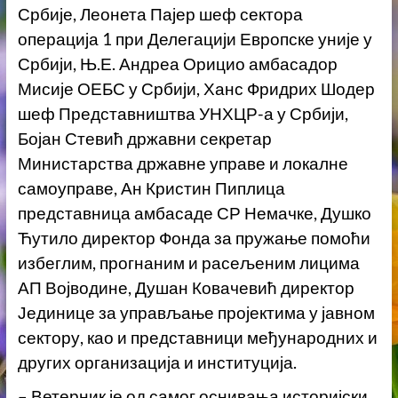
Србије, Леонета Пајер шеф сектора
операција 1 при Делегацији Европске уније у
Србији, Њ.Е. Андреа Орицио амбасадор
Мисије ОЕБС у Србији, Ханс Фридрих Шодер
шеф Представништва УНХЦР-а у Србији,
Бојан Стевић државни секретар
Министарства државне управе и локалне
самоуправе, Ан Кристин Пиплица
представница амбасаде СР Немачке, Душко
Ћутило директор Фонда за пружање помоћи
избеглим, прогнаним и расељеним лицима
АП Војводине, Душан Ковачевић директор
Јединице за управљање пројектима у јавном
сектору, као и представници међународних и
других организација и институција.
– Ветерник је од самог оснивања историјски