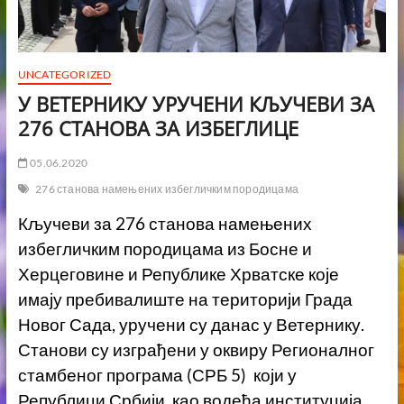
UNCATEGORIZED
У ВЕТЕРНИКУ УРУЧЕНИ КЉУЧЕВИ ЗА
276 СТАНОВА ЗА ИЗБЕГЛИЦЕ
05.06.2020
276 станова намењених избегличким породицама
Кључеви за 276 станова намењених
избегличким породицама из Босне и
Херцеговине и Републике Хрватске које
имају пребивалиште на територији Града
Новог Сада, уручени су данас у Ветернику.
Станови су изграђени у оквиру Регионалног
стамбеног програма (СРБ 5) који у
Републици Србији, као водећа институција,