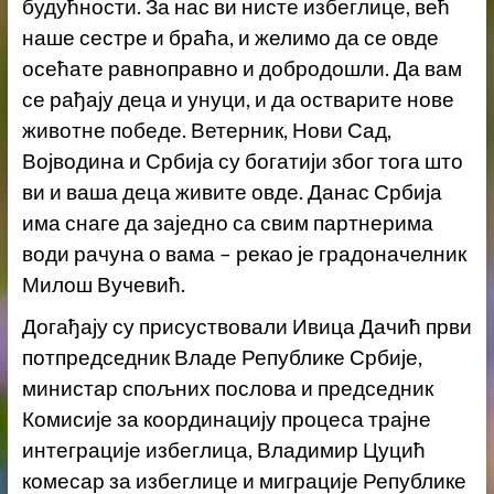
будућности. За нас ви нисте избеглице, већ
наше сестре и браћа, и желимо да се овде
осећате равноправно и добродошли. Да вам
се рађају деца и унуци, и да остварите нове
животне победе. Ветерник, Нови Сад,
Војводина и Србија су богатији због тога што
ви и ваша деца живите овде. Данас Србија
има снаге да заједно са свим партнерима
води рачуна о вама – рекао је градоначелник
Милош Вучевић.
Догађају су присуствовали Ивица Дачић први
потпредсeдник Владе Републике Србије,
министар спољних послова и председник
Комисије за координацију процеса трајне
интеграције избеглица, Владимир Цуцић
комесар за избеглице и миграције Републике