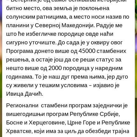
битно место, ова земља је поклоњена
солунским ратницима, а место носи назив по
планини у Северној Македонији. Радује ме
што ће избегличке породице овде наћи
сигурно уточиште. До сада је у оквиру овог
Програма донето више од 45000 стамбених
решења, а остаје још да се реши статус за
нешто више од 2000 породица у наредним
годинама. То је наш дуг према њима, јер дуго
су живели у тешким условима – изјавио је
Ивица Дачић.
Рeгиoнaлни стамбени програм зajeднички је
вишeгoдишњи прoгрaм Републике Србије,
Босне и Херцеговине, Црне Горе и Републике
Хрватске, кojи имa зa циљ дa oбeзбeди трajнa