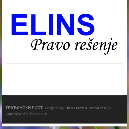
ГРАЂАНСКИ ЛИСТ
| Designed by:
Theme Freesia
|
WordPress
| ©
Copyright All right reserved