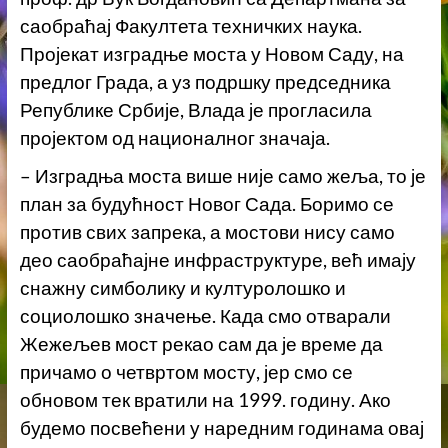
саобраћај Факултета техничких наука.
Пројекат изградње моста у Новом Саду, на
предлог Града, а уз подршку председника
Републике Србије, Влада је прогласила
пројектом од националног значаја.
– Изградња моста више није само жеља, то је
план за будућност Новог Сада. Боримо се
против свих запрека, а мостови нису само
део саобраћајне инфраструктуре, већ имају
снажну симболику и културолошко и
социолошко значење. Када смо отварали
Жежељев мост рекао сам да је време да
причамо о четвртом мосту, јер смо се
обновом тек вратили на 1999. годину. Ако
будемо посвећени у наредним годинама овај