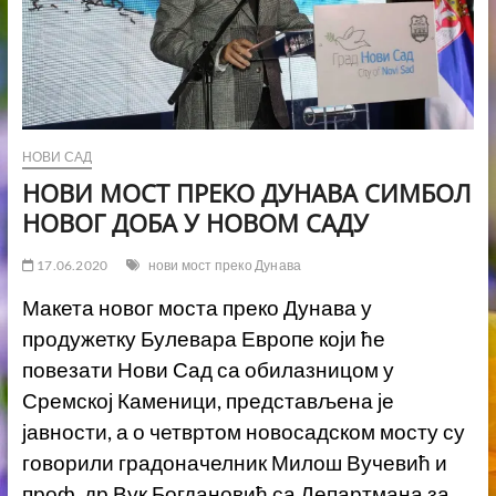
НОВИ САД
НОВИ МОСТ ПРЕКО ДУНАВА СИМБОЛ
НОВОГ ДОБА У НОВОМ САДУ
17.06.2020
нови мост преко Дунава
Макета новог моста преко Дунава у
продужетку Булевара Европе који ће
повезати Нови Сад са обилазницом у
Сремској Каменици, представљена је
јавности, а о четвртом новосадском мосту су
говорили градоначелник Милош Вучевић и
проф. др Вук Богдановић са Департмана за