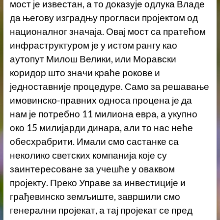
мост је известан, а то доказује одлука Владе
да његову изградњу прогласи пројектом од
националног значаја. Овај мост са пратећом
инфраструктуром је у истом рангу као
аутопут Милош Велики, или Моравски
коридор што значи краће рокове и
једноставније процедуре. Само за решавање
имовинско-правних односа процена је да
нам је потребно 11 милиона евра, а укупно
око 15 милијарди динара, али то нас неће
обесхрабрити. Имали смо састанке са
неколико светских компанија које су
заинтересоване за учешће у оваквом
пројекту. Преко Управе за инвестиције и
грађевинско земљиште, завршили смо
генерални пројекат, а тај пројекат се пред