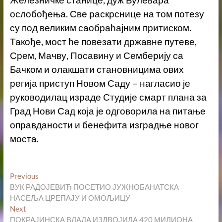
ослобођења. Све раскрснице на том потезу
су под великим саобраћајним притиском.
Такође, мост ће повезати државне путеве,
Срем, Мачву, Посавину и Семберију са
Бачком и олакшати становницима ових
регија приступ Новом Саду – нагласио је
руководилац израде Студије смарт плана за
Град Нови Сад која је одговорила на питање
оправданости и бенефита изградње новог
моста.
Кретање
Previous
Previous
post:
ВУК РАДОЈЕВИЋ ПОСЕТИО ЈУЖНОБАНАТСКА
чланка
НАСЕЉА ЦРЕПАЈУ И ОМОЉИЦУ
Next
Next
post:
ПОКРАЈИНСКА ВЛАДА ИЗДВОЈИЛА 420 МИЛИОНА