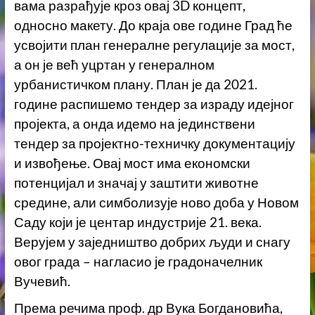
вама разрађује кроз овај 3D концепт,
односно макету. До краја ове године Град ће
усвојити план генералне регулације за мост,
а он је већ уцртан у генералном
урбанистичком плану. План је да 2021.
године распишемо тендер за израду идејног
пројекта, а онда идемо на јединствени
тендер за пројектно-техничку документацију
и извођење. Овај мост има економски
потенцијал и значај у заштити животне
средине, али симболизује ново доба у Новом
Саду који је центар индустрије 21. века.
Верујем у заједништво добрих људи и снагу
овог града – нагласио је градоначелник
Вучевић.
Према речима проф. др Вука Богдановића,