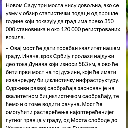
Новом Саду три моста нису довољна, ако се
узму у обзир статистички подаци од прошле
године који показују да град има преко 350
000 становника и око 120 000 регистрованих
возила.
– Овај мост ће дати посебан квалитет нашем
граду. Иначе, кроз Србију пролази најдужи
део тока Дунава који износи 583 км, а ово ће
бити први мост на тој дужини, који ће имати
изванредну бициклистичку инфраструктуру.
Одрживи развој саобраћаја заснован је на
квалитетном бициклистичком саобраћају, те
ћемо и о томе водити рачуна. Мост ће
омогућити растерећење најоптерећенијег
путног правца у граду, од Моста слободе до
Железничке станице, дуж Булевара