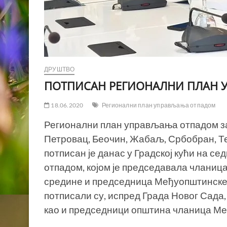
ДРУШТВО
ПОТПИСАН РЕГИОНАЛНИ ПЛАН
18.06.2020
Регионални план управљања отпадом
Регионални план управљања отпадом за
Петровац, Беочин, Жабаљ, Србобран, Те
потписан је данас у Градској кући на 
отпадом, којом је председавала чланиц
средине и председница Међуопштинске 
потписали су, испред Града Новог Сада
као и председници општина чланица Ме