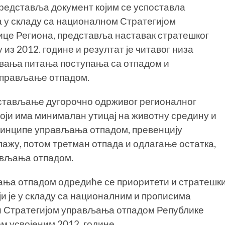
едставља документ којим се успоставла
 у складу са националном Стратегијом
ице Региона, представља наставак стратешког
из 2012. године и резултат је читавог низа
авања питања поступања са отпадом и
управљање отпадом.
постављање дугорочно одрживог регионалног
оји има минималан утицај на животну средину и
ринципе управљања отпадом, превенцију
ажу, потом третман отпада и одлагање остатка,
ављања отпадом.
ња отпадом одредиће се приоритети и стратешк
ји је у складу са националним и прописима
и Стратегијом управљања отпадом Републике
м усвојеним 2012. године.