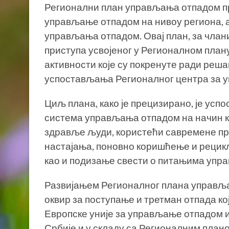
Регионални план управљања отпадом пр
управљање отпадом на нивоу региона, а
управљања отпадом. Овај план, за члан
приступа усвојеног у Регионалном плану 
активности које су покренуте ради реш
успостављања Регионалног центра за 
Циљ плана, како је прецизирано, је ус
система управљања отпадом на начин к
здравље људи, користећи савремене п
настајања, поновно коришћење и рецикл
као и подизање свести о питањима упр
Развијањем Регионалног плана управља
оквир за поступање и третман отпада ко
Европске уније за управљање отпадом 
Србије и у складу са Регионалним плано