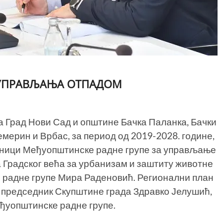
 УПРАВЉАЊА ОТПАДОМ
 Град Нови Сад и општине Бачка Паланка, Бачки
мерин и Врбас, за период од 2019-2028. године,
седници Међуопштинске радне групе за управљање
а Градског већа за урбанизам и заштиту животне
радне групе Мира Раденовић. Регионални план
, председник Скупштине града Здравко Јелушић,
ђуопштинске радне групе.