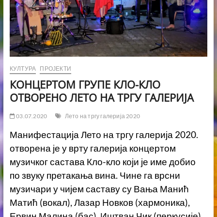
КУЛТУРА
ПРОЈЕКТИ
КОНЦЕРТОМ ГРУПЕ КЛО-КЛО
ОТВОРЕНО ЛЕТО НА ТРГУ ГАЛЕРИЈА
03.07.2020
Лето на тргу галерија 2020
Манифестација Лето на тргу галерија 2020.
отворена је у врту галерија концертом
музичког састава Кло-кло који је име добио
по звуку претакања вина. Чине га врсни
музичари у чијем саставу су Вања Манић
Матић (вокал), Лазар Новков (хармоника),
Ервин Малина (бас), Иштван Чик (перкусије)