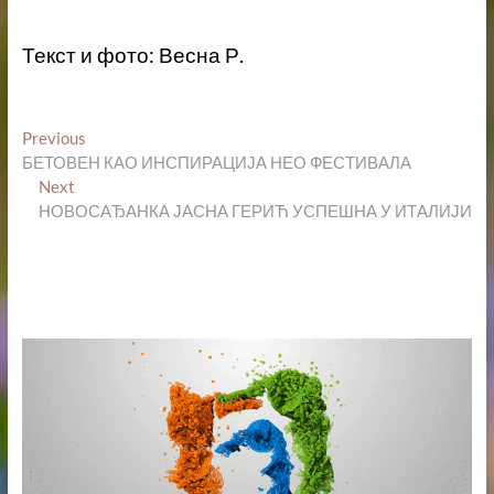
Текст и фото: Весна Р.
Кретање
Previous
Previous
post:
БЕТОВЕН КАО ИНСПИРАЦИЈА НЕО ФЕСТИВАЛА
чланка
Next
Next
post:
НОВОСАЂАНКА ЈАСНА ГЕРИЋ УСПЕШНА У ИТАЛИЈИ