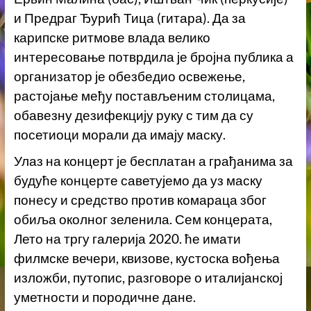
и Предраг Ђурић Тица (гитара). Да за
карипске ритмове влада велико
интересовање потврдила је бројна публика а
организатор је обезбедио освежење,
растојање међу постављеним столицама,
обавезну дезифекцију руку с тим да су
посетиоци морали да имају маску.
Улаз на концерт је бесплатан а грађанима за
будуће концерте саветујемо да уз маску
понесу и средство против комараца због
обиља околног зеленила. Сем концерата,
Лето на тргу галерија 2020. ће имати
филмске вечери, квизове, кустоска вођења
изложби, путопис, разговоре о италијанској
уметности и породичне дане.