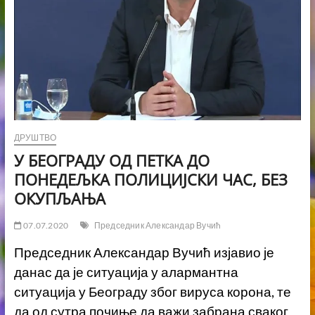
ДРУШТВО
У БЕОГРАДУ ОД ПЕТКА ДО
ПОНЕДЕЉКА ПОЛИЦИЈСКИ ЧАС, БЕЗ
ОКУПЉАЊА
07.07.2020
Председник Александар Вучић
Председник Александар Вучић изјавио је
данас да је ситуација у алармантна
ситуација у Београду због вируса корона, те
да од сутра почиње да важи забрана сваког