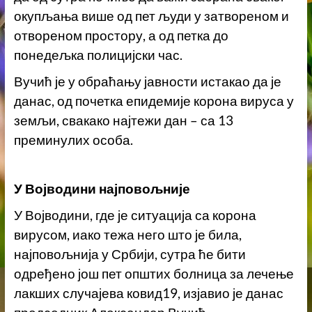
окупљања више од пет људи у затвореном и
отвореном простору, а од петка до
понедељка полицијски час.
Вучић је у обраћању јавности истакао да је
данас, од почетка епидемије корона вируса у
земљи, свакако најтежи дан – са 13
преминулих особа.
У Војводини најповољније
У Војводини, где је ситуација са корона
вирусом, иако тежа него што је била,
најповољнија у Србији, сутра ће бити
одређено још пет општих болница за лечење
лакших случајева ковид19, изјавио је данас