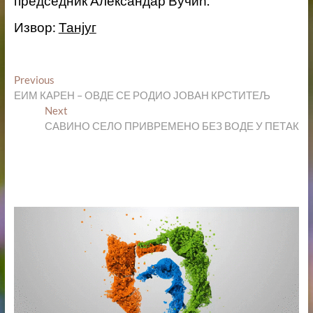
председник Александар Вучић.
Извор:
Танјуг
Кретање
Previous
Previous
post:
ЕИМ КАРЕН – ОВДЕ СЕ РОДИО ЈОВАН КРСТИТЕЉ
чланка
Next
Next
post:
САВИНО СЕЛО ПРИВРЕМЕНО БЕЗ ВОДЕ У ПЕТАК