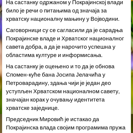
На састанку одржаном у Покрајинској влади
било је речи о питањима од значаја за
хрватску националну мањину у Војводини.
Саговорници су се сагласили да је сарадња
Покрајинске владе и Хрватског националног
савета добра, а да је нарочито успешна у
областима културе и информисања.
На састанку је оцењено и то да је обнова
Спомен-куће бана Јосипа Јелачића у
Петроварадину, здања чији је један део
уступљен Хрватском националном савету,
значајан корак у очувању идентитета
хрватске заједнице.
Председник Мировић је истакао да
Покрајинска влада својим програмима пружа