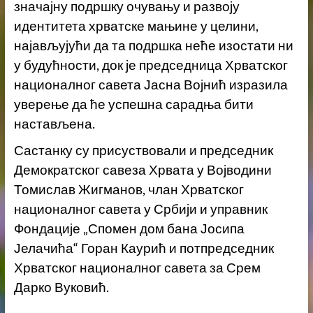
значајну подршку очувању и развоју
идентитета хрватске мањине у целини,
најављујући да та подршка неће изостати ни
у будућности, док је председница Хрватског
националног савета Јасна Војнић изразила
уверење да ће успешна сарадња бити
настављена.
Састанку су присуствовали и председник
Демократског савеза Хрвата у Војводини
Томислав Жигманов, члан Хрватског
националног савета у Србији и управник
Фондације „Спомен дом бана Јосипа
Јелачића“ Горан Каурић и потпредседник
Хрватског националног савета за Срем
Дарко Вуковић.