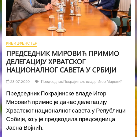
КИБИЦФЕНСТЕР
ПРЕДСЕДНИК МИРОВИЋ ПРИМИО
ДЕЛЕГАЦИЈУ ХРВАТСКОГ
НАЦИОНАЛНОГ САВЕТА У СРБИЈИ
23.07.2020
Председник Покрајинске владе Игор Мировић
Председник Покрајинске владе Игор
Мировић примио је данас делегацију
Хрватског националног савета у Републици
Србији, коју је предводила председница
Јасна Војнић.