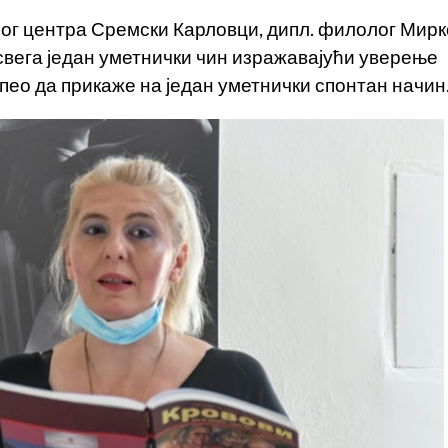
ог центра Сремски Карловци, дипл. филолог Мирк
 свега један уметнички чин изражавајући уверење
пео да прикаже на један уметнички спонтан начин