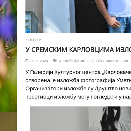
КУЛТУРА
У СРЕМСКИМ КАРЛОВЦИМА ИЗЛ
29.08.2020
изложба фотографија Уметнички женски 
У Галерији Културног центра „Карловачк
отворена је изложба фотографија Умет
Организатори изложбе су Друштво нови
посетиоци изложбу могу погледати у на