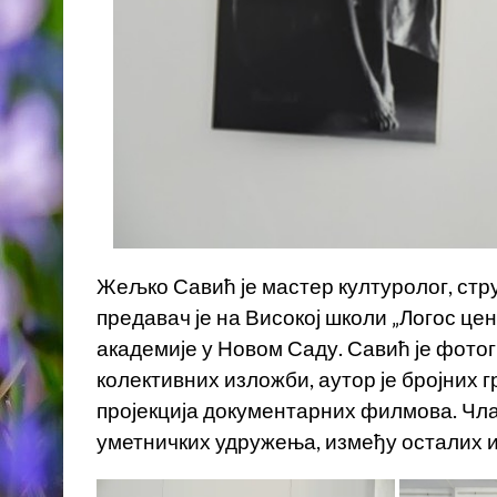
Жељко Савић је мастер културолог, ст
предавач је на Високој школи „Логос ц
академије у Новом Саду. Савић је фотог
колективних изложби, аутор је бројних 
пројекција документарних филмова. Чла
уметничких удружења, између осталих 