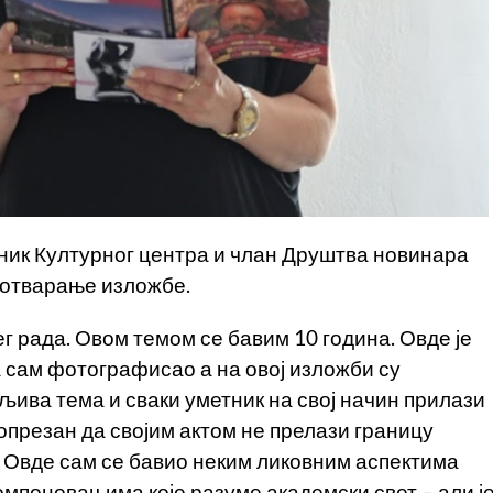
ник Културног центра и члан Друштва новинара
 отварање изложбе.
г рада. Овом темом се бавим 10 година. Овде је
а сам фотографисао а на овој изложби су
тљива тема и сваки уметник на свој начин прилази
опрезан да својим актом не прелази границу
т. Овде сам се бавио неким ликовним аспектима
омпоновањима које разуме академски свет – али ј