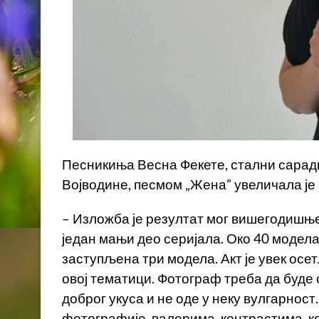
Песникиња Весна Фекете, стални сарад
Војводине, песмом „Жена” увеличала је
– Изложба је резултат мог вишегодишње
један мањи део серијала. Око 40 модел
заступљена три модела. Акт је увек осе
овој тематици. Фотограф треба да буде 
доброг укуса и не оде у неку вулгарнос
фотографије, валерима, контрастима, к