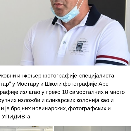
руковни инжењер фотографије-специјалиста,
ентар” у Мостару и Школи фотографије Арс
рафије излагао у преко 10 самосталних и много
групних изложби и сликарских колонија као и
н је бројних новинарских, фотографских и
и УПИДИВ-а.