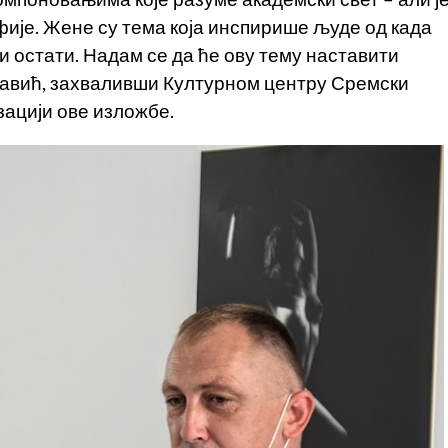
ије. Жене су тема која инспирише људе од када
 и остати. Надам се да ће ову тему наставити
авић, захваливши Културном центру Сремски
ацији ове изложбе.