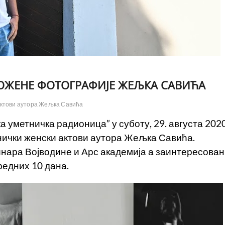
ОЖЕНЕ ФОТОГРАФИЈЕ ЖЕЉКА САВИЋА
актови аутора Жељка Савића
а уметничка радионица” у суботу, 29. августа 2020
нички женски актови аутора Жељка Савића.
нара Војводине и Арс академија а заинтересова
редних 10 дана.