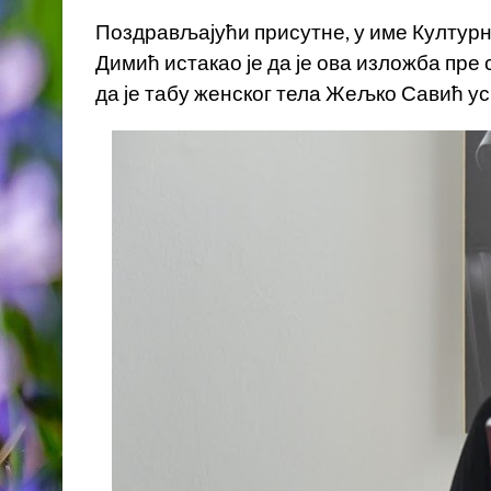
Поздрављајући присутне, у име Културн
Димић истакао је да је ова изложба пре
да је табу женског тела Жељко Савић ус