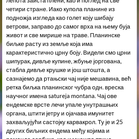
лепота заиста плени, као и поглед на све
четири стране. Иако купола планине из
подножја изгледа као голет коју шибају
ветрови, заправо до самог врха на њему буја
живот и све мирише на траве. Планинске
биљке расту из земље која има
карактеристично црну боју. Видели смо црни
шипурак, дивље купине, жбуње јоргована,
стабла дивље крушке и још штошта, а
сазнајемо да ртањски чај није мешавина, већ
ретка биљка планинског чубра одн. вреска
научног имена satureja montana. Чај ове
ендемске врсте лечи упале унутрашњих
органа, штити јетру и ојачава имунитет
захваљујући састојку карвакрол. Ту је и 25
других биљних ендема међу којима и