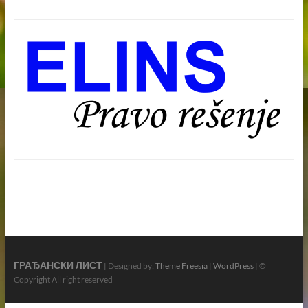
ГРАЂАНСКИ ЛИСТ
| Designed by:
Theme Freesia
|
WordPress
| ©
Copyright All right reserved