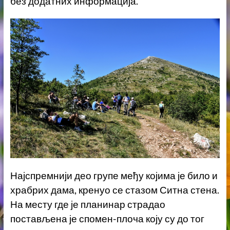
без додатних информација.
Најспремнији део групе међу којима је било и
храбрих дама, кренуо се стазом Ситна стена.
На месту где је планинар страдао
постављена је спомен-плоча коју су до тог