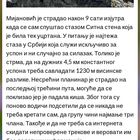
Мијановић је страдао након 9 сати изјутра
када се сам спуштао стазом Ситна стена која
је била тек уцртана. У питању је најтежа
стаза у Србији која служи искључиво за
успон и ни случајно за силазак. Толико је
стрма, да на дужних 4,5 км константног
успона треба савладати 1230 м висинске
разлике. Несрећни планинар је страдао на
последњој трећини пута, могуће да се
поклизао јер је падала киша. Због тога су
поново водичи подсетили да се никада не
треба кретати сам, да групу чини најмање три
члана. Такође и да не треба са интернета
скидати непроверене трекове и веровати им