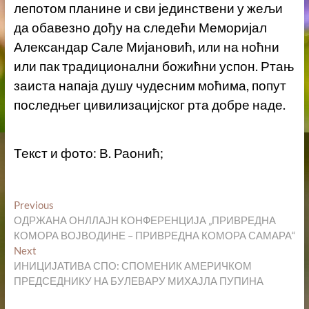
лепотом планине и сви јединствени у жељи
да обавезно дођу на следећи Меморијал
Александар Сале Мијановић, или на ноћни
или пак традиционални божићни успон. Ртањ
заиста напаја душу чудесним моћима, попут
последњег цивилизацијског рта добре наде.
Текст и фото: В. Раонић;
Кретање
Previous
Previous
post:
ОДРЖАНА ОНЛЛАЈН КОНФЕРЕНЦИЈА „ПРИВРЕДНА
чланка
КОМОРА ВОЈВОДИНЕ – ПРИВРЕДНА КОМОРА САМАРА“
Next
Next
post:
ИНИЦИЈАТИВА СПО: СПОМЕНИК АМЕРИЧКОМ
ПРЕДСЕДНИКУ НА БУЛЕВАРУ МИХАЈЛА ПУПИНА