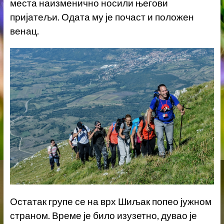
места наизменично носили његови
пријатељи. Одата му је почаст и положен
венац.
Остатак групе се на врх Шиљак попео јужном
страном. Време је било изузетно, дувао је