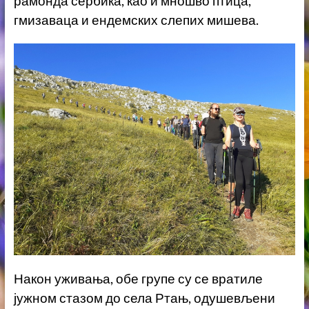
рамонда сербика, као и мношво птица,
гмизаваца и ендемских слепих мишева.
Након уживања, обе групе су се вратиле
јужном стазом до села Ртањ, одушевљени