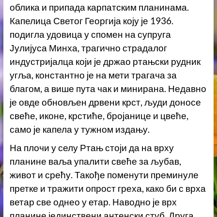
облика и припада карпатским планинама.
Капелица Светог Георгија коју је 1936.
подигла удовица у спомен на супруга
Јулијуса Минха, трагично страдалог
индустријалца који је држао ртањски рудник
угља, константно је на мети трагача за
благом, а више пута чак и минирана. Недавно
је овде обновљен дрвени крст, људи доносе
свеће, иконе, крстиће, бројанице и цвеће,
само је капела у тужном издању.
На плочи у селу Ртањ стоји да на врху
планине ваља упалити свеће за љубав,
живот и срећу. Такође поменути преминуле
претке и тражити опрост греха, како би с врха
ветар све однео у етар. Наводно је врх
планине јединствени антенски стуб. Друга