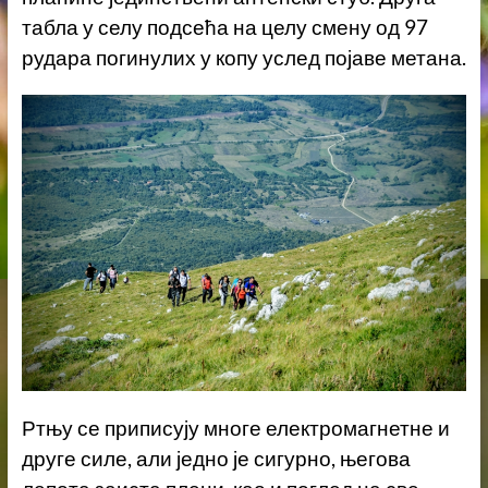
табла у селу подсећа на целу смену од 97
рудара погинулих у копу услед појаве метана.
Ртњу се приписују многе електромагнетне и
друге силе, али једно је сигурно, његова