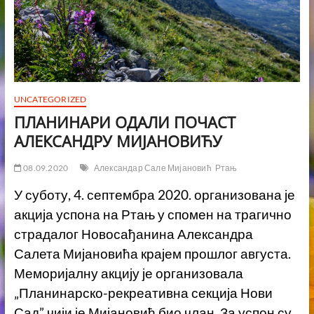
UNCATEGORIZED
ПЛАНИНАРИ ОДАЛИ ПОЧАСТ
АЛЕКСАНДРУ МИЈАНОВИЋУ
08.09.2020
Александар Сале Мијановић
Ртањ
У суботу, 4. септембра 2020. организована је
акција успона на Ртањ у спомен на трагично
страдалог Новосађанина Александра
Салета Мијановића крајем прошлог августа.
Меморијалну акцију је организовала
„Планинарско-рекреативна секција Нови
Сад” чији је Мијановић био члан. За успон су