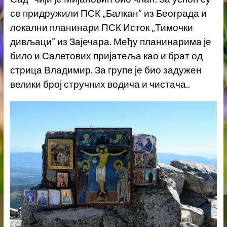
се придружили ПСК „Балкан” из Београда и
локални планинари ПСК Исток „Тимочки
дивљаци” из Зајечара. Међу планинарима је
било и Салетових пријатеља као и брат од
стрица Владимир. За групе је био задужен
велики број стручних водича и чистача.
.