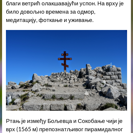
благи ветрић олакшавајући успон. На врху је
било довољно времена за одмор,
медитацију, фоткање и уживање.
Ртањ је између Бољевца и Сокобање чији је
врх (1565 м) препознатљивог пирамидалног