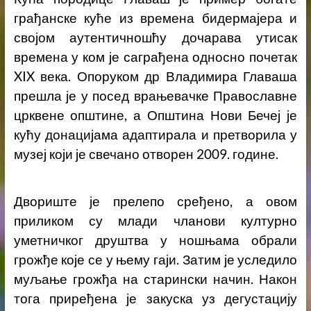
грађанске куће из времена бидермајера и
својом аутентичношћу дочарава утисак
времена у ком је саграђена односно почетак
XIX века. Опоруком др Владимира Главаша
прешла је у посед врањевачке Православне
црквене општине, а Општина Нови Бечеј је
кућу донацијама адаптирала и претворила у
музеј који је свечано отворен 2009. године.
Двориште је прелепо сређено, а овом
приликом су млади чланови културно
уметничког друштва у ношњама обрали
грожђе које се у њему гаји. Затим је уследило
муљање грожђа на старински начин. Након
тога приређена је закуска уз дегустацију