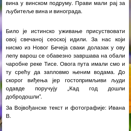
вина у винском подруму. Прави мали рај за
љубитеље вина и винограда.
Било је истинско уживање присуствовати
овој свечаној сеоској идили. За нас који
нисмо из Новог Бечеја сваки долазак у ову
лепу варош се обавезно завршава на обали
чаробне реке Тисе. Овога пута имали смо и
ту срећу да запловмо њеним водама. До
скорог виђења јер гостопримљиви људи
одавде поручују „Кад год дошли
добродошли“.
За Војвођанске текст и фотографије: Ивана
В.