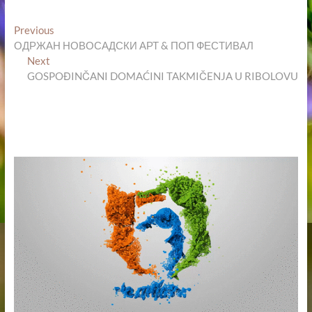
Кретање
Previous
Previous
post:
ОДРЖАН НОВОСАДСКИ АРТ & ПОП ФЕСТИВАЛ
чланка
Next
Next
post:
GOSPOĐINČANI DOMAĆINI TAKMIČENJA U RIBOLOVU