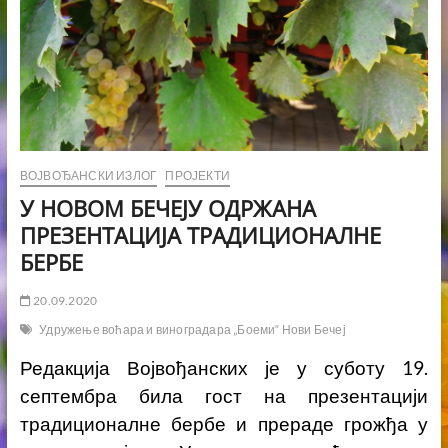
ВОЈВОЂАНСКИ ИЗЛОГ
ПРОЈЕКТИ
У НОВОМ БЕЧЕЈУ ОДРЖАНА
ПРЕЗЕНТАЦИЈА ТРАДИЦИОНАЛНЕ
БЕРБЕ
20.09.2020
Удружење воћара и виноградара „Боеми“ Нови Бечеј
Редакција Војвођанских је у суботу 19.
септембра била гост на презентацији
традиционалне бербе и прераде грожђа у