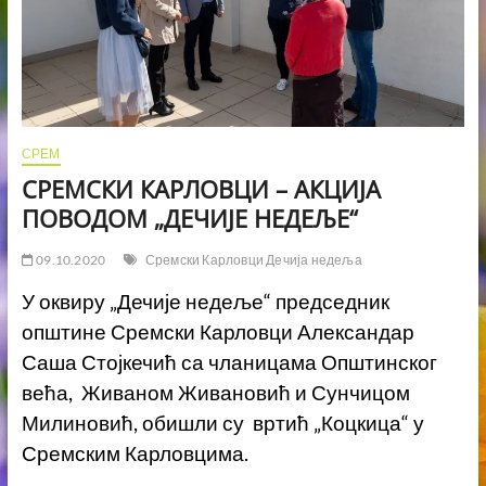
СРЕМ
СРЕМСКИ КАРЛОВЦИ – АКЦИЈА
ПОВОДОМ „ДЕЧИЈЕ НЕДЕЉЕ“
09.10.2020
Сремски Карловци Дечија недеља
У оквиру „Дечије недеље“ председник
општине Сремски Карловци Александар
Саша Стојкечић са чланицама Општинског
већа, Живаном Живановић и Сунчицом
Милиновић, обишли су вртић „Коцкица“ у
Сремским Карловцима.