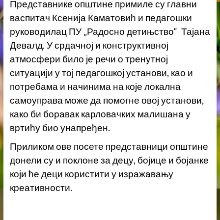
Представнике општине примиле су главни
васпитач Ксенија Каматовић и педагошки
руководилац ПУ „Радосно детињство“ Тајана
Девалд. У срдачној и конструктивној
атмосфери било је речи о тренутној
ситуацији у тој педагошкој установи, као и
потребама и начинима на које локална
самоуправа може да помогне овој установи,
како би боравак карловачких малишана у
вртићу био унапређен.
Приликом ове посете представници општине
донели су и поклоне за децу, бојице и бојанке
који ће деци користити у изражавању
креативности.