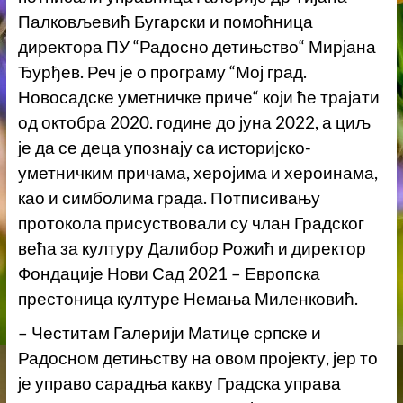
Палковљевић Бугарски и помоћница
директора ПУ “Радосно детињство“ Мирјана
Ђурђев. Реч је о програму “Мој град.
Новосадске уметничке приче“ који ће трајати
од октобра 2020. године до јуна 2022, а циљ
је да се деца упознају са историјско-
уметничким причама, херојима и хероинама,
као и симболима града. Потписивању
протокола присуствовали су члан Градског
већа за културу Далибор Рожић и директор
Фондације Нови Сад 2021 – Европска
престоница културе Немања Миленковић.
– Честитам Галерији Матице српске и
Радосном детињству на овом пројекту, јер то
је управо сарадња какву Градска управа