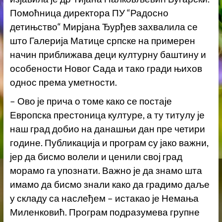
Помоћница директора ПУ “Радосно
детињство“ Мирјана Ђурђев захвалила се
што Галерија Матице српске на примерен
начин приближава деци културну баштину и
особености Новог Сада и тако гради њихов
однос према уметности.
– Ово је прича о томе како се постаје
Европска престоница културе, а ту титулу је
наш град добио на данашњи дан пре четири
године. Публикација и програм су јако важни,
јер да бисмо волели и ценили свој град
морамо га упознати. Важно је да знамо шта
имамо да бисмо знали како да градимо даље
у складу са наслеђем – истакао је Немања
Миленковић. Програм подразумева групне