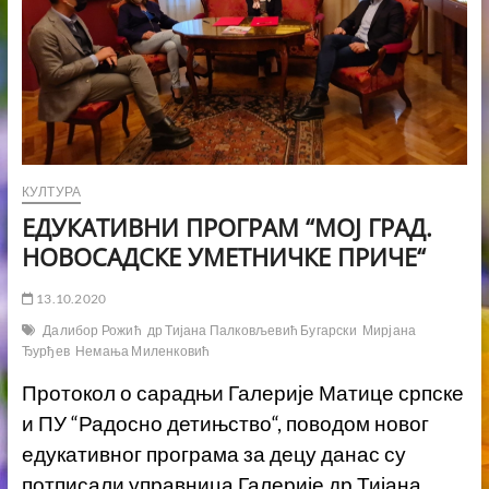
КУЛТУРА
ЕДУКАТИВНИ ПРОГРАМ “МОЈ ГРАД.
НОВОСАДСКЕ УМЕТНИЧКЕ ПРИЧЕ“
13.10.2020
Далибор Рожић
др Тијана Палковљевић Бугарски
Мирјана
Ђурђев
Немања Миленковић
Протокол о сарадњи Галерије Матице српске
и ПУ “Радосно детињство“, поводом новог
едукативног програма за децу данас су
потписали управница Галерије др Тијана