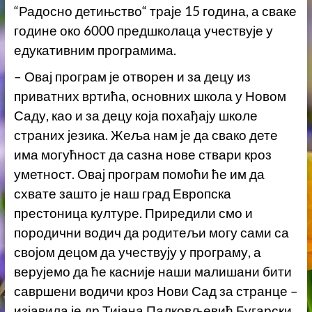
“Радосно детињство“ траје 15 година, а сваке
године око 6000 предшколаца учествује у
едукативним програмима.
– Овај програм је отворен и за децу из
приватних вртића, основних школа у Новом
Саду, као и за децу која похађају школе
страних језика. Жеља нам је да свако дете
има могућност да сазна нове ствари кроз
уметност. Овај програм помоћи ће им да
схвате зашто је наш град Европска
престоница културе. Приредили смо и
породични водич да родитељи могу сами са
својом децом да учествују у програму, а
верујемо да ће касније наши малишани бити
савршени водичи кроз Нови Сад за странце –
изјавила је др Тијана Палковљевић Бугарски.