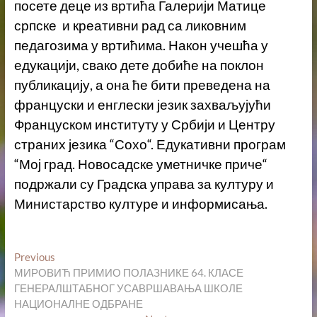
посете деце из вртића Галерији Матице
српске и креативни рад са ликовним
педагозима у вртићима. Након учешћа у
едукацији, свако дете добиће на поклон
публикацију, а она ће бити преведена на
француски и енглески језик захваљујући
Француском институту у Србији и Центру
страних језика “Сохо“. Едукативни програм
“Мој град. Новосадске уметничке приче“
подржали су Градска управа за културу и
Министарство културе и информисања.
Кретање
Previous
Previous
post:
МИРОВИЋ ПРИМИО ПОЛАЗНИКЕ 64. КЛАСЕ
чланка
ГЕНЕРАЛШТАБНОГ УСАВРШАВАЊА ШКОЛЕ
НАЦИОНАЛНЕ ОДБРАНЕ