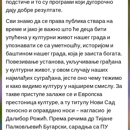
подстиче и то су програми који дугорочно
дају добре резултате.
Сви знамо да се права публика ствара на
време и јако је важно што ће деца бити
упућена у културни живот нашег града и
упознавати се са уметношћу, историјом и
баштином нашег града, која је заиста богата.
Повезивање установа, укључивање грађана
у културни живот, у овом случају наших
најмлађих суграђана, јесте оно чему тежимо
и како видимо културу у најширем смислу. За
такве приступе залаже се и Европска
престоница културе, а ту титулу Нови Сад
поносно и оправдано носи – нагласио је
Далибор Рожић. Према речима др Тијане
Палковљевић Бугарски, сарадња са ПУ