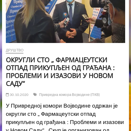
ДРУШТВО
ОКРУГЛИ СТО „ ФАРМАЦЕУТСКИ
ОТПАД ПРИКУПЉЕН ОД ГРАЂАНА :
ПРОБЛЕМИ И ИЗАЗОВИ У НОВОМ
САДУ“
30.10.2020
Привредна комора Војводине (ПКВ)
У Привредној комори Војводине одржан је
округли сто „ Фармацеутски отпад
прикупљен од грађана : Проблеми и изазови
у Новом Саду“ . Скуп је организован од