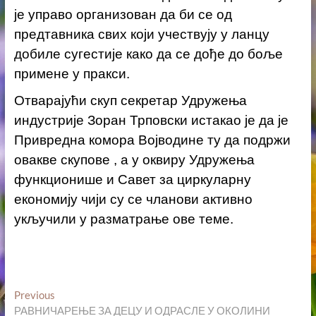
је управо организован да би се од
предтавника свих који учествују у ланцу
добиле сугестије како да се дође до боље
примене у пракси.
Отварајући скуп секретар Удружења
индустрије Зоран Трповски истакао је да је
Привредна комора Војводине ту да подржи
овакве скупове , а у оквиру Удружења
функционише и Савет за циркуларну
економију чији су се чланови активно
укључили у разматрање ове теме.
Кретање
Previous
Previous
post:
РАВНИЧАРЕЊЕ ЗА ДЕЦУ И ОДРАСЛЕ У ОКОЛИНИ