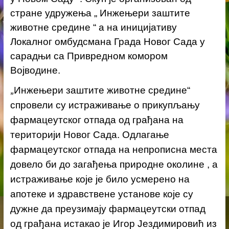
стране удружења „ Инжењери заштите
животне средине “ а на иницијативу
Локалног омбудсмана Града Новог Сада у
сарадњи са Привредном комором
Војводине.
„
Инжењери заштите животне средине“
спровели су истраживање о прикупљању
фармацеутског отпада од грађана на
територији Новог Сада. Одлагање
фармацеутског отпада на непрописна места
довело би до загађења природне околине , а
истраживање које је било усмерено на
апотеке и здравствене установе које су
дужне да преузимају фармацеутски отпад
од грађана истакао је Игор Јездимировић из