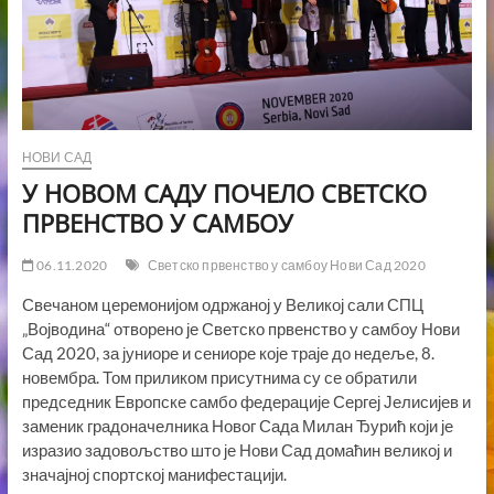
НОВИ САД
У НОВОМ САДУ ПОЧЕЛО СВЕТСКО
ПРВЕНСТВО У САМБОУ
06.11.2020
Светско првенство у самбоу Нови Сад 2020
Свечаном церемонијом одржаној у Великој сали СПЦ
„Војводина“ отворено је Светско првенство у самбоу Нови
Сад 2020, за јуниоре и сениоре које траје до недеље, 8.
новембра. Том приликом присутнима су се обратили
председник Европске самбо федерације Сергеј Јелисијев и
заменик градоначелника Новог Сада Милан Ђурић који је
изразио задовољство што је Нови Сад домаћин великој и
значајној спортској манифестацији.