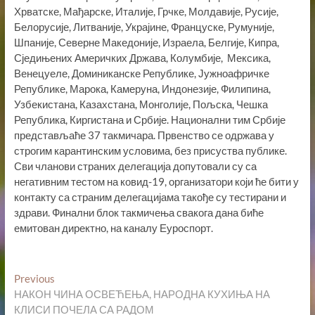
Хрватске, Мађарске, Италије, Грчке, Молдавије, Русије,
Белорусије, Литваније, Украјине, Француске, Румуније,
Шпаније, Северне Македоније, Израела, Белгије, Кипра,
Сједињених Америчких Држава, Колумбије, Мексика,
Венецуеле, Доминиканске Републике, Јужноафричке
Републике, Марока, Камеруна, Индонезије, Филипина,
Узбекистана, Казахстана, Монголије, Пољска, Чешка
Република, Киргистана и Србије. Национални тим Србије
представљаће 37 такмичара. Првенство се одржава у
строгим карантинским условима, без присуства публике.
Сви чланови страних делегација допутовали су са
негативним тестом на ковид-19, организатори који ће бити у
контакту са страним делегацијама такође су тестирани и
здрави. Финални блок такмичења свакога дана биће
емитован директно, на каналу Еуроспорт.
Кретање
Previous
Previous
post:
НАКОН ЧИНА ОСВЕЋЕЊА, НАРОДНА КУХИЊА НА
чланка
КЛИСИ ПОЧЕЛА СА РАДОМ