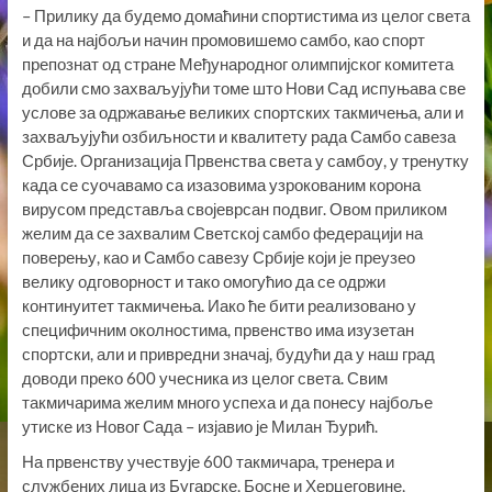
– Прилику да будемо домаћини спортистима из целог света
и да на најбољи начин промовишемо самбо, као спорт
препознат од стране Међународног олимпијског комитета
добили смо захваљујући томе што Нови Сад испуњава све
услове за одржавање великих спортских такмичења, али и
захваљујући озбиљности и квалитету рада Самбо савеза
Србије. Организација Првенства света у самбоу, у тренутку
када се суочавамо са изазовима узрокованим корона
вирусом представља својеврсан подвиг. Овом приликом
желим да се захвалим Светској самбо федерацији на
поверењу, као и Самбо савезу Србије који је преузео
велику одговорност и тако омогућио да се одржи
континуитет такмичења. Иако ће бити реализовано у
специфичним околностима, првенство има изузетан
спортски, али и привредни значај, будући да у наш град
доводи преко 600 учесника из целог света. Свим
такмичарима желим много успеха и да понесу најбоље
утиске из Новог Сада – изјавио је Милан Ђурић.
На првенству учествује 600 такмичара, тренера и
службених лица из Бугарске, Босне и Херцеговине,