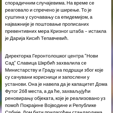
спорадичним случајевима. На време се
реаговало и спречено је ширење. То је
суштина у суочавању са епидемијом, а
најважније је поштовање прописаних
превентивних мера Кризног штаба – истакла
је Дарија Кисић Тепавчевић.
Директорка Геронтолошког центра “Нови
Сад“ Славица Шкрбић захвалила се
Министарству и Граду на подршци због које
су сачувани корисници и запослени у
установи. Она је навела да је капацитет Дома
Футог 268 места, а да ће, захваљујући
реновирању објеката, које је реализовано уз
помоћ Покрајине Војводине и Републике
Србије, Дом бити прилагођен стандардима