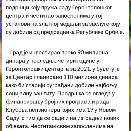
подршци коју пружа раду Геронтолошког
центра и честитао запосленима у тој
установи на златној медаљи за заслуге коју
су добили од председника Републике Србије.
– Град је инвестирао преко 90 милиона
динара у последње четири године у
Геронтолошки центар, а за 2021. у буџету је
за Центар планирано 110 милиона динара
како би старији суграђани добили најбољу
социјалну заштиту. Продршка се огледа у
финансирању бројних програма и рада
Клубова пензионера којих има 19 у Новом
Саду, с тим да се ради и на изградњи нових
објеката. Честитам свим запосленима на