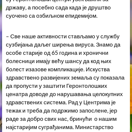
државу, а посебно сада када је друштво
суочено са озбиљном епидемијом.
– Све наше активности стављамо у службу
сузбијања даљег ширења вируса. Знамо да
особе старије од 65 година и хронични
болесници имају већу шансу да код њих
болест изазове компликације. Искуства
здравствено развијених земаља су показала
да пропусти у заштити Геронтолошких
ценатра доводе до нарушавања целокупних
здравствених система. Рад у Центрима је
тежак и треба да подржимо запослене, јер
раде за добро свих нас, бринући о нашим
најстаријим суграђанима. Министарство