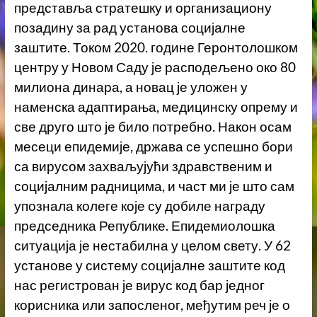
представља стратешку и организациону
позадину за рад установа социјалне
заштите. Током 2020. године Геронтолошком
центру у Новом Саду је расподељено око 80
милиона динара, а новац је уложен у
наменска адаптирања, медицинску опрему и
све друго што је било потребно. Након осам
месеци епидемије, држава се успешно бори
са вирусом захваљујући здравственим и
социјалним радницима, и част ми је што сам
упознала колеге које су добиле награду
председника Републике. Епидемиолошка
ситуација је нестабилна у целом свету. У 62
установе у систему социјалне заштите код
нас регистрован је вирус код бар једног
корисника или запосленог, међутим реч је о