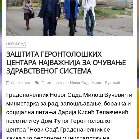
НОВИ САД
ЗАШТИТА ГЕРОНТОЛОШКИХ
ЦЕНТАРА НАЈВАЖНИЈА ЗА ОЧУВАЊЕ
ЗДРАВСТВЕНОГ СИСТЕМА
14.11.2020
Градоначелник Новог Сада Милош Вучевић
Градоначелник Новог Сада Милош Вучевић и
министарка за рад, запошљавање, борачка и
социјална питања Дарија Кисић Тепавчевић
посетили су Дом Футог Геронтолошког
центра “Нови Сад“. Градоначелник се
захвалио ресорном министарству на