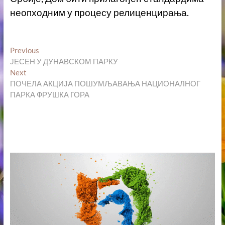
неопходним у процесу релиценцирања.
Кретање
Previous
Previous
post:
ЈЕСЕН У ДУНАВСКОМ ПАРКУ
чланка
Next
Next
post:
ПОЧЕЛА АКЦИЈА ПОШУМЉАВАЊА НАЦИОНАЛНОГ
ПАРКА ФРУШКА ГОРА