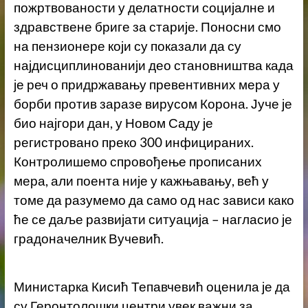
пожртвованости у делатности социјалне и
здравствене бриге за старије. Поносни смо
на пензионере који су показали да су
најдисциплинованији део становништва када
је реч о придржавању превентивних мера у
борби против заразе вирусом Корона. Јуче је
био најгори дан, у Новом Саду је
регистровано преко 300 инфицираних.
Контролишемо спровођење прописаних
мера, али поента није у кажњавању, већ у
томе да разумемо да само од нас зависи како
ће се даље развијати ситуација – нагласио је
градоначелник Вучевић.
Министарка Кисић Тепавчевић оценила је да
су Геронтолошки центри увек важни за