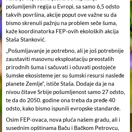
pošumljenih regija u Evropi, sa samo 6,5 odsto
takvih površina, akcije poput ove važne su da
bismo skrenuli pažnju na problem seče šuma,
kaže koordinatorka FEP-ovih ekoloških akcija
Staša Stanković.
„Pošumljavanje je potrebno, ali je još potrebnije
zaustaviti masovnu eksploataciju preostalih
prirodnih šuma i sačuvati i očuvati postojeće
šumske ekosisteme jer su šumski resursi nasleđe
planete Zemlje“, ističe Staša. Dodaje da je na
nivou čitave Srbije pošumljenost samo 27 odsto,
te da do 2050. godine ona treba da pređe 40
odsto, kako bismo ispunili evropske standarde.
Osim FEP-ovaca, nova pluća našem gradu, ali i
susednim opštinama Baču i Bačkom Petrovcu,