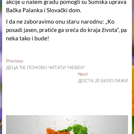
akcije u našem gradu pomogli su Šumska uprava
Bačka Palanka i Slovački dom.
I da ne zaboravimo onu staru narodnu: „Ko
posadi jasen, pratiće ga sreća do kraja života“, pa
neka tako i bude!
Кретање
Previous
Previous
post:
ДЕЦА ЋЕ ПОНОВО ЧИТАТИ “НЕВЕН“
чланка
Next
Next
post:
ДОСТА ЈЕ БИЛО ЛАЖИ