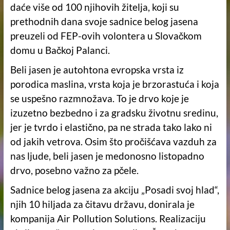
daće više od 100 njihovih žitelja, koji su
prethodnih dana svoje sadnice belog jasena
preuzeli od FEP-ovih volontera u Slovačkom
domu u Bačkoj Palanci.
Beli jasen je autohtona evropska vrsta iz
porodica maslina, vrsta koja je brzorastuća i koja
se uspešno razmnožava. To je drvo koje je
izuzetno bezbedno i za gradsku životnu sredinu,
jer je tvrdo i elastično, pa ne strada tako lako ni
od jakih vetrova. Osim što pročišćava vazduh za
nas ljude, beli jasen je medonosno listopadno
drvo, posebno važno za pčele.
Sadnice belog jasena za akciju „Posadi svoj hlad“,
njih 10 hiljada za čitavu državu, donirala je
kompanija Air Pollution Solutions. Realizaciju