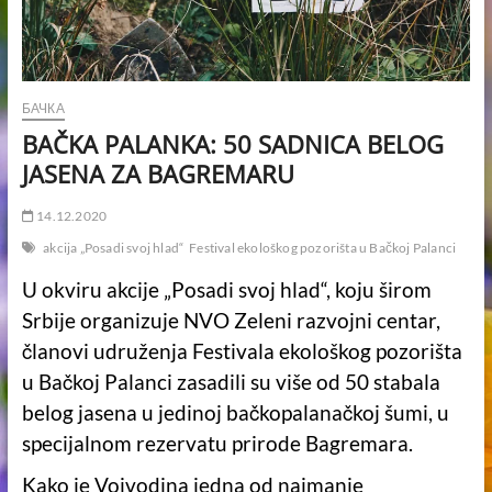
БАЧКА
BAČKA PALANKA: 50 SADNICA BELOG
JASENA ZA BAGREMARU
14.12.2020
akcija „Posadi svoj hlad“
Festival ekološkog pozorišta u Bačkoj Palanci
U okviru akcije „Posadi svoj hlad“, koju širom
Srbije organizuje NVO Zeleni razvojni centar,
članovi udruženja Festivala ekološkog pozorišta
u Bačkoj Palanci zasadili su više od 50 stabala
belog jasena u jedinoj bačkopalanačkoj šumi, u
specijalnom rezervatu prirode Bagremara.
Kako je Vojvodina jedna od najmanje