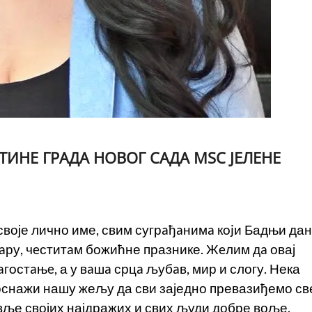
ИНЕ ГРАДА НОВОГ САДА MSC ЈЕЛЕНЕ
своје лично име, свим сугрaђaнимa кojи Бадњи дан
aру, чeститaм божићне празнике. Жeлим дa овај
гoстaњe, а у вaшa срцa љубaв, мир и слогу. Нека
оснажи нашу жељу да сви заједно превазиђемо св
вље својих најдражих и свих људи добре воље.