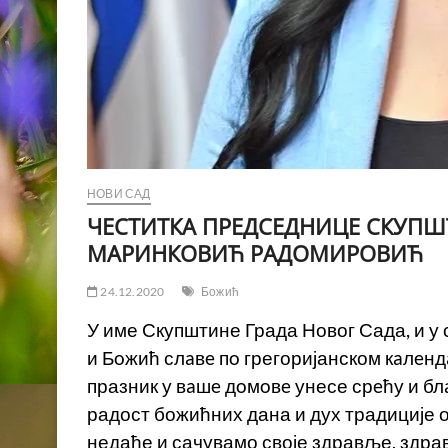
НОВИ САД
ЧЕСТИТКА ПРЕДСЕДНИЦЕ СКУПШТ
МАРИНКОВИЋ РАДОМИРОВИЋ
24.12.2020
Божић
У име Скупштине Града Новог Сада, и у 
и Бoжић слaвe пo грегоријанском кaлeнд
празник у вaшe дoмoвe унесе срeћу и блa
радост божићних дана и дух традиције 
недаће и сачувамо своје здравље, здра