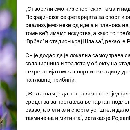
„Отворили смо низ спортских тема и над
Покрајинског секретаријата за спорт и 
реализујемо неке од идеја и планова н
томе већ имамо искуства, а како то тре
′Врбас′ и стадион крај Шлајза“, рекао је 
Он је додао да је локална самоуправа 
свлачионица и тоалета у објекту на ста
секретаријатом за спорт и омладину уре
на главној трибини.
„Жеља нам је да наставимо са заједни
средства за постављање тартан-подлоге 
развој атлетике и спорта уопште, и дал
такмичења и митинга“, истакао је Ројеви