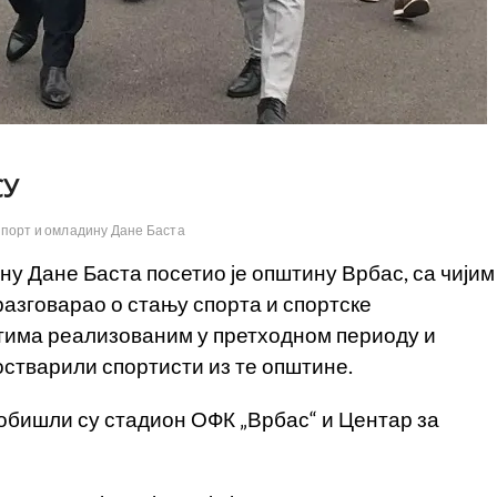
СУ
спорт и омладину Дане Баста
ну Дане Баста посетио је општину Врбас, са чијим
азговарао о стању спорта и спортске
ектима реализованим у претходном периоду и
 остварили спортисти из те општине.
 обишли су стадион ОФК „Врбас“ и Центар за