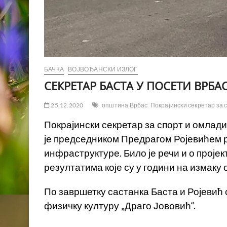
БАЧКА
ВОЈВОЂАНСКИ ИЗЛОГ
СЕКРЕТАР БАСТА У ПОСЕТИ ВРБА
25.12.2020
општина Врбас
Покрајински секретар за 
Покрајински секретар за спорт и омлади
је председником Предрагом Ројевићем р
инфраструктуре. Било је речи и о прој
резултатима које су у години на измаку
По завршетку састанка Баста и Ројевић
физичку културу „Драго Јововић“.