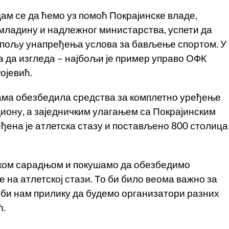
ам се да ћемо уз помоћ Покрајинске владе,
омладину и надлежног министарства, успети да
а пољу унапређења услова за бављење спортом. У
ба да изгледа – најбољи је пример управо ОФК
Ројевић.
сама обезбедила средства за комплетно уређење
диону, а заједничким улагањем са Покрајинским
ђена је атлетска стазу и постављено 800 столица
чком сарадњом и покушамо да обезбедимо
на атлетској стази. То би било веома важно за
о би нам прилику да будемо организатори разних
ћ.