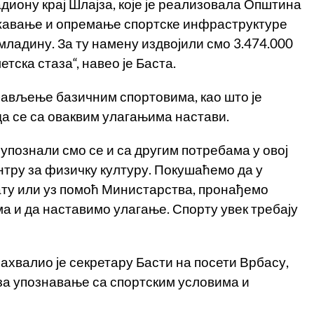
иону крај Шлајза, које је реализовала Општина
ржавање и опремање спортске инфраструктуре
омладину. За ту намену издвојили смо 3.474.000
тска стаза“, навео је Баста.
 бављење базичним спортовима, као што је
 да се са оваквим улагањима настави.
упознали смо се и са другим потребама у овој
ентру за физичку културу. Покушаћемо да у
ату или уз помоћ Министарства, пронађемо
а и да наставимо улагање. Спорту увек требају
хвалио је секретару Басти на посети Врбасу,
 за упознавање са спортским условима и