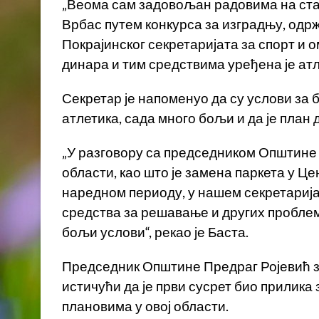
„Веома сам задовољан радовима на стад
Врбас путем конкурса за изградњу, од
Покрајинског секретаријата за спорт и 
динара и тим средствима уређена је атле
Секретaр је напоменуо да су услови за
атлетика, сада много бољи и да је план
„У разговору са председником Општине 
области, као што је замена паркета у Ц
наредном периоду, у нашем секретариј
средства за решавање и других проблем
бољи услови“, рекао је Баста.
Председник Општине Предраг Ројевић за
истичући да је први сусрет био прилика
плановима у овој области.