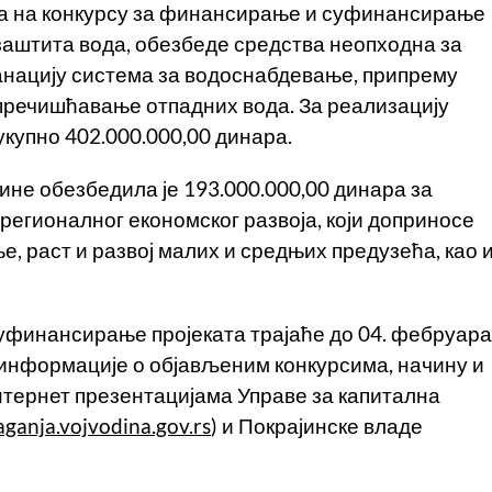
да на конкурсу за финансирање и суфинансирање
заштита вода, обезбеде средства неопходна за
санацију система за водоснабдевање, припрему
пречишћавање отпадних вода. За реализацију
 укупно 402.000.000,00 динара.
ине обезбедила је 193.000.000,00 динара за
 регионалног економског развоја, који доприносе
, раст и развој малих и средњих предузећа, као 
уфинансирање пројеката трајаће до 04. фебруара
е информације о објављеним конкурсима, начину и
интернет презентацијама Управе за капитална
ganja.vojvodina.gov.rs
) и Покрајинске владе