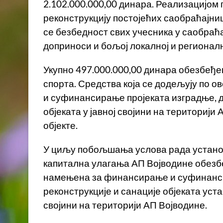
2.102.000.000,00 динара. Реализацијом 
реконструкцију постојећих саобраћајни
се безбедност свих учесника у саобраћа
доприноси и бољој локалној и регионалн
Укупно 497.000.000,00 динара обезбеђен
спорта. Средства која се додељују по 
и суфинансирање пројеката изградње, д
објеката у јавној својини на територији
објекте.
У циљу побољшања услова рада установ
капитална улагања АП Војводине обезбе
намењена за финансирање и суфинанси
реконструкције и санације објеката уст
својини на територији АП Војводине.