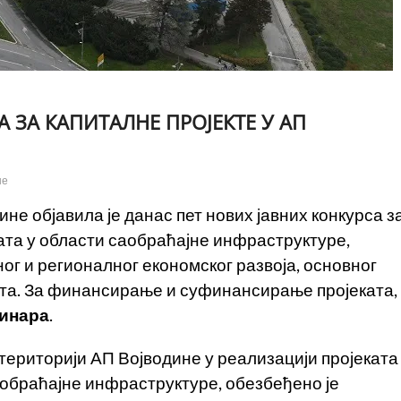
 ЗА КАПИТАЛНЕ ПРОЈЕКТЕ У АП
не
не објавила је данас пет нових јавних конкурса з
а у области саобраћајне инфраструктуре,
ог и регионалног економског развоја, основног
рта. За финансирање и суфинансирање пројеката,
инара
.
ериторији АП Војводине у реализацији пројеката
аобраћајне инфраструктуре, обезбеђено је