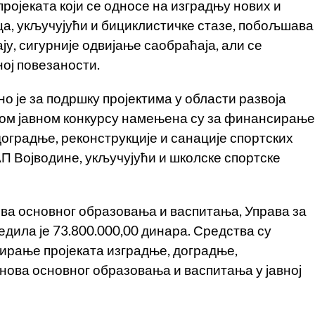
пројеката који се односе на изградњу нових и
ца, укључујући и бициклистичке стазе, побољшава
ју, сигурније одвијање саобраћаја, али се
ој повезаности.
о је за подршку пројектима у области развоја
овом јавном конкурсу намењена су за финансирање
оградње, реконструкције и санације спортских
 АП Војводине, укључујући и школске спортске
а основног образовања и васпитања, Управа за
дила је 73.800.000,00 динара. Средства су
рање пројеката изградње, доградње,
анова основног образовања и васпитања у јавној