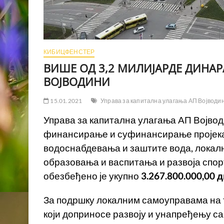
КИБИЦФЕНСТЕР
ВИШЕ ОД 3,2 МИЛИЈАРДЕ ДИНАРА
ВОЈВОДИНИ
15.01.2021
Управа за капитална улагања АП Војводи
Управа за капитална улагања АП Војводи
финансирање и суфинансирање пројекат
водоснабдевања и заштите вода, локалн
образовања и васпитања и развоја спо
обезбеђено је укупно
3.267.800.000,00
д
За подршку локалним самоуправама на т
који доприносе развоју и унапређењу с