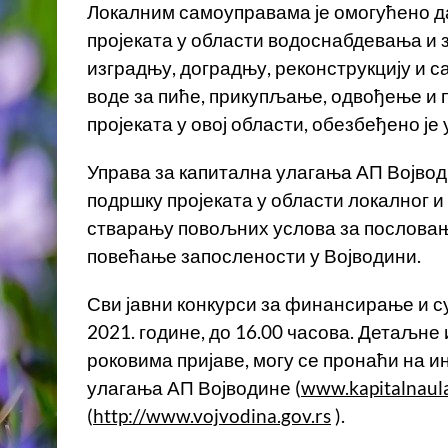
Локалним самоуправама је омогућено 
пројеката у области водоснабдевања и 
изградњу, доградњу, реконструкцију и 
воде за пиће, прикупљање, одвођење и 
пројеката у овој области, обезбеђено је
Управа за капитална улагања АП Војвод
подршку пројеката у области локалног и
стварању повољних услова за пословање
повећање запослености у Војводини.
Сви јавни конкурси за финансирање и с
2021. године, до 16.00 часова. Детаљн
роковима пријаве, могу се пронаћи на 
улагања АП Војводине (
www.kapitalnaula
(
http://www.vojvodina.gov.rs
).