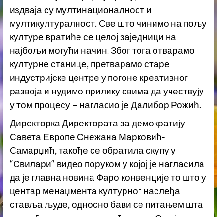
издваја су мултинационалност и
мултикултуралност. Све што чинимо на пољу
културе вратиће се целој заједници на
најбољи могући начин. Због тога отварамо
културне станице, претварамо старе
индустријске центре у погоне креативног
развоја и нудимо прилику свима да учествују
у том процесу – нагласио је Далибор Рожић.
Директорка Директората за демократију
Савета Европе Снежана Марковић-
Самарџић, такође се обратила скупу у
“Свилари“ видео поруком у којој је нагласила
да је главна новина Фаро конвенције то што у
центар менаџмента културног наслеђа
ставља људе, односно бави се питањем шта