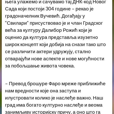
њега улажемо и сачувамо тај ДНК-код Новог
Сада који постоји 304 године – рекао је
градоначелник Вучевић. Догађају у
“Свилари“ присуствовао је и члан Градског
већа за културу Далибор Рожић који је
оценио да култура представља изузетно
широк концепт који добија на снази тако што
се различити актери удружују, стално
отварајући нове аспекте и нове могућности
за побољшање живота човека.
– Превод брошуре Фаро мреже приближиће
нам вредности које она заступа и
илустровати колико је наслеђе важно. Наш
град има богато културно наслеђе и веома
занимљиву историјску причу, а оно што га