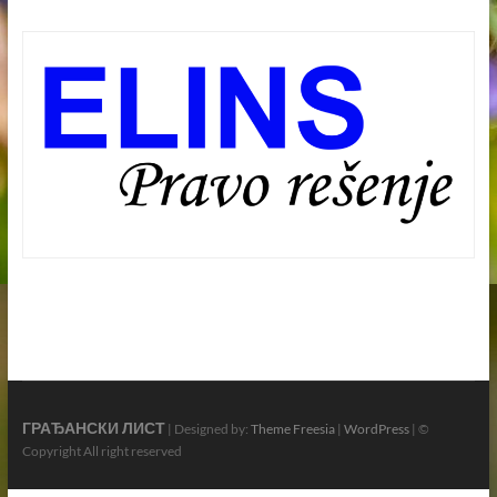
ГРАЂАНСКИ ЛИСТ
| Designed by:
Theme Freesia
|
WordPress
| ©
Copyright All right reserved