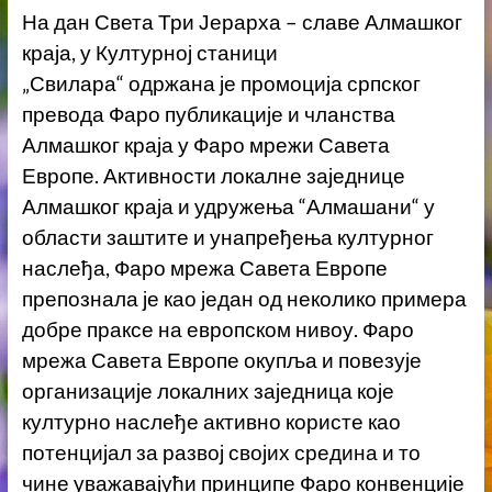
На дан Света Три Јерарха – славе Алмашког
краја, у Културној станици
„Свилара“ одржана је промоција српског
превода Фаро публикације и чланства
Алмашког краја у Фаро мрежи Савета
Европе. Активности локалне заједнице
Алмашког краја и удружења “Алмашани“ у
области заштите и унапређења културног
наслеђа, Фаро мрежа Савета Европе
препознала је као један од неколико примера
добре праксе на европском нивоу. Фаро
мрежа Савета Европе окупља и повезује
организације локалних заједница које
културно наслеђе активно користе као
потенцијал за развој својих средина и то
чине уважавајући принципе Фаро конвенције