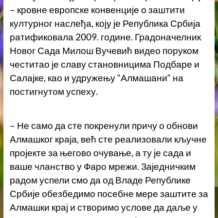
– кровне европске конвенције о заштити
културног наслеђа, коју је Република Србија
ратификовала 2009. године. Градоначелник
Новог Сада Милош Вучевић видео поруком
честитао је славу становницима Подбаре и
Салајке, као и удружењу “Алмашани“ на
постигнутом успеху.
– Не само да сте покренули причу о обнови
Алмашког краја, већ сте реализовали кључне
пројекте за његово очување, а ту је сада и
ваше чланство у Фаро мрежи. Заједничким
радом успели смо да од Владе Републике
Србије обезбедимо посебне мере заштите за
Алмашки крај и створимо услове да даље у