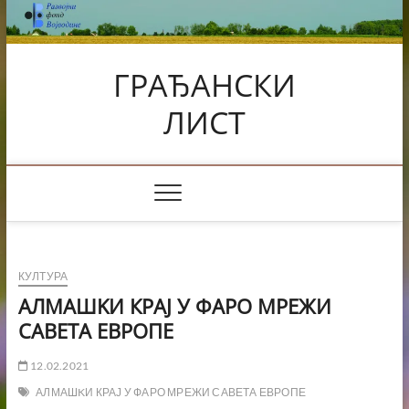
Skip
to
content
ГРАЂАНСКИ
ЛИСТ
КУЛТУРА
АЛМАШKИ КРАЈ У ФАРО МРЕЖИ
САВЕТА ЕВРОПЕ
12.02.2021
АЛМАШKИ КРАЈ У ФАРО МРЕЖИ САВЕТА ЕВРОПЕ