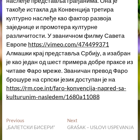
наслеђе представља грађанима. Она је
такође истакла да Конвенција третира
културно наслеђе као фактор развоја
заједнице и промотера културне
различитости. У званичном филму Савета
Европе
https://vimeo.com/474499371
Алмашки крај представља Србију, а изабран
је као један од шест примера добре праксе из
читаве Фаро мреже. Званичан превод Фаро
брошуре на српски језик доступан је на
https://rm.coe.int/faro-konvencija-napred-sa-
kulturunim-nasledem/1680a11088
Кретање
Previous
Next
Previous
Next
post:
post:
„БАЛЕТСКИ БИСЕРИ“
GRAŠAK – USLOVI USPEVANJA
чланка