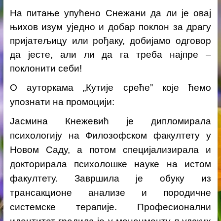
На питање упућено Снежани да ли је овај
њихов изум уједно и добар поклон за драгу
пријатељицу или рођаку, добијамо одговор
да јесте, али ли да га треба најпре –
поклонити себи!
О
ауторкама
„Кутије среће” које ћемо
упознати на промоцији:
Јасмина Кнежевић је дипломирала
психологију на Филозофском факултету у
Новом Саду, а потом специјализирала и
докторирала психолошке науке на истом
факултету. Завршила је обуку из
трансакционе анализе и породичне
системске терапије. Професионални