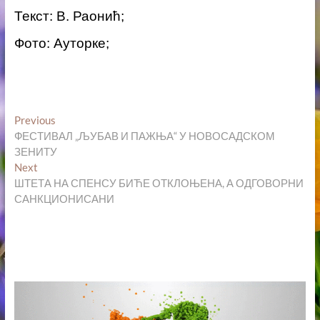
Текст: В. Раонић;
Фото: Ауторке;
Кретање
Previous
Previous
post:
ФЕСТИВАЛ „ЉУБАВ И ПАЖЊА“ У НОВОСАДСКОМ
чланка
ЗЕНИТУ
Next
Next
post:
ШТЕТА НА СПЕНСУ БИЋЕ ОТКЛОЊЕНА, А ОДГОВОРНИ
САНКЦИОНИСАНИ