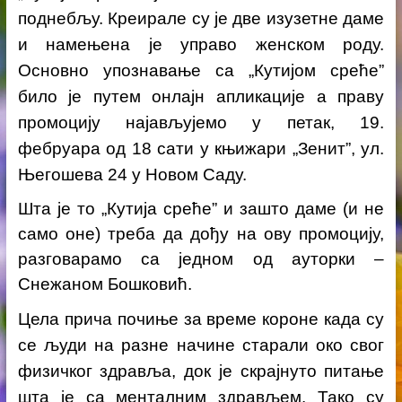
поднебљу. Креирале су је две изузетне даме
и намењена је управо женском роду.
Основно упознавање са „Кутијом среће”
било је путем онлајн апликације а праву
промоцију најављујемо у петак, 19.
фебруара од 18 сати у књижари „Зенит”, ул.
Његошева 24 у Новом Саду.
Шта је то „Кутија среће” и зашто даме (и не
само оне) треба да дођу на ову промоцију,
разговарамо са једном од ауторки –
Снежаном Бошковић.
Цела прича почиње за време короне када су
се људи на разне начине старали око свог
физичког здравља, док је скрајнуто питање
шта је са менталним здрављем. Тако су