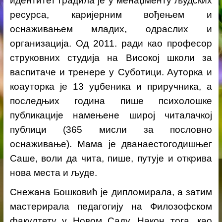
идентитет градила је
у
менаџменту људских
ресурса, каријерним вођењем и
оснаживањем младих, одраслих и
организација. Од 2011. ради као професор
струковних студија на Високој школи за
васпитаче и тренере у Суботици.
Ауторка и
коауторка је 13 уџбеника и приручника, а
последњих година пише психолошке
публикације намењене широј читалачкој
публици (365 мисли за пословно
оснаживање). Мама је дванаестогодишњег
Саше, воли да чита, пише, путује и открива
нова места и људе.
Снежана Бошковић је дипломирала, а затим
мастерирала педагогију на Филозофском
факултету у Новом Саду. Након тога, као