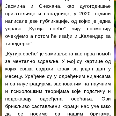
Јасмина и Снежана
,
као
дугогодишње
пријатељице и сараднице
,
у 2020. години
написале две публикације, од којих је једна
управо
„
Кутија среће
” чију промоцију
очекујемо а потом ће изађи и „Календар за
тинејџерке”
.
„
Кутија среће” је замишљена као прва помоћ
за ментално здравље. У њој су картице од
којих свака садржи корак за један дан у
месецу. Урађене су у одређеним нијансама
и са илустрацијама заснованим на научним
и психолошким теоријама које подстичу и
подржавају одређена осећања. Ови
брижљиво састављени кораци нас уче како
да се носимо са нашим бригама,