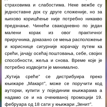
страховима и слабостима. Неке вежбе су
једноставне док су друге сложеније, но за
њихово коришћење није потребно никакво
предзнање. Чинећи свакодневно по један
малени корак из овог практичног
приручника, доказано се мења расположење
и кориснице сигурније корачају путем ка
срећи, јачају осећај поштовања, себе, својих
способности, жеља и снова. Време које је
потребно издвојити је минимално.
„
Кутија среће” се дистрибуира преко
књижаре „Макарт”, може се поручити код
ауторки, купити у појединим књижарама а
надамо се и на очекиваној промоцији
19.
фебруара од 18 сати у књижари „Зенит”
.