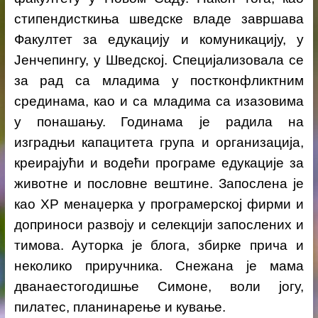
стипендисткиња шведске владе завршава
Факултет за едукацију и комуникацију, у
Јенчепингу, у Шведској. Специјализовала се
за рад са младима у постконфликтним
срединама, као и са младима са изазовима
у понашању.
Годинама је радила на
изградњи капацитета група и организација,
креирајући и водећи програме едукације за
животне и пословне вештине.
З
апослена је
као ХР менаџерка у програмерској фирми и
доприноси развоју и селекцији запослених и
тимова.
Ауторка је блога, збирке прича и
неколико приручника. Снежана је мама
дванаестогодишње Симоне, воли јогу,
пилатес, планинарење и кување.