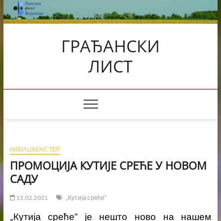
Skip
to
content
ГРАЂАНСКИ
ЛИСТ
КИБИЦФЕНСТЕР
ПРОМОЦИЈА КУТИЈЕ СРЕЋЕ У НОВОМ
САДУ
13.02.2021
„Кутија среће”
„
Кутија среће” је нешто ново на нашем