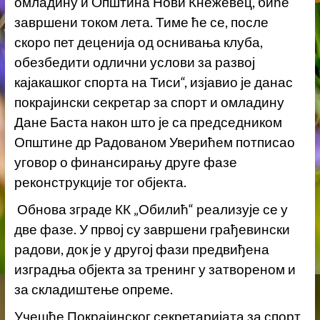
омладину и Oпштина Нови Кнежевец, биће
завршени током лета. Тиме ће се, после
скоро пет деценија од оснивања клуба,
обезбедити одлични услови за развој
кајакашког спорта на Тиси“, изјавио је данас
покрајински секретар за спорт и омладину
Дане Баста након што је са председником
Општине др Радованом Уверићем потписао
уговор о финансирању друге фазе
реконструкције тог објекта.
Обнова зграде КК „Обилић“ реализује се у
две фазе. У првој су завршени грађевински
радови, док је у другој фази предвиђена
изградња објекта за тренинг у затвореном и
за складиштење опреме.
Учешће Покрајинског секретаријата за спорт