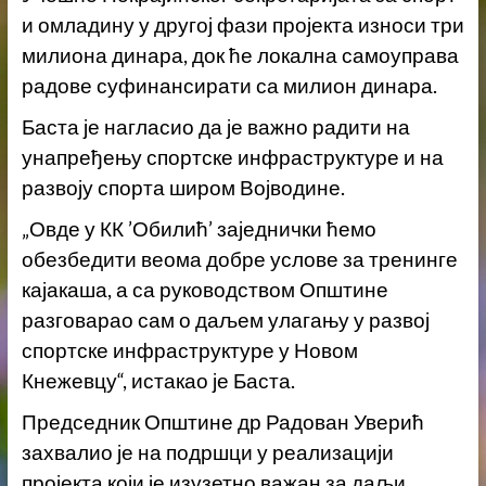
и омладину у другој фази пројекта износи три
милиона динара, док ће локална самоуправа
радове суфинансирати са милион динара.
Баста је нагласио да је важно радити на
унапређењу спортске инфраструктуре и на
развоју спорта широм Војводине.
„Овде у КК ’Обилић’ заједнички ћемо
обезбедити веома добре услове за тренинге
кајакаша, а са руководством Општине
разговарао сам о даљем улагању у развој
спортске инфраструктуре у Новом
Кнежевцу“, истакао је Баста.
Председник Општине др Радован Уверић
захвалио је на подршци у реализацији
пројекта који је изузетно важан за даљи