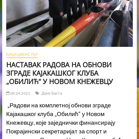
КИБИЦФЕНСТЕР
НАСТАВАК РАДОВА НА ОБНОВИ
ЗГРАДЕ КАЈАКАШКОГ КЛУБА
„ОБИЛИЋ“ У НОВОМ КНЕЖЕВЦУ
08.04.2021
Дане Баста
„Радови на комплетној обнови зграде
Кајакашког клуба „Обилић“ у Новом
Кнежевцу, које заједнички финансирају
Покрајински секретаријат за спорт и