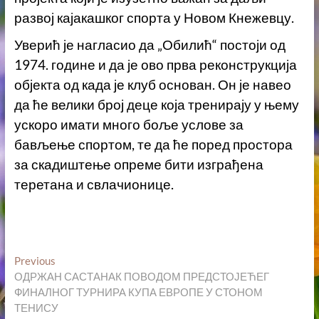
развој кајакашког спорта у Новом Кнежевцу.
Уверић је нагласио да „Обилић“ постоји од
1974. године и да је ово прва реконструкција
објекта од када је клуб основан. Он је навео
да ће велики број деце која тренирају у њему
ускоро имати много боље услове за
бављење спортом, те да ће поред простора
за скадиштење опреме бити изграђена
теретана и свлачионице.
Кретање
Previous
Previous
post:
ОДРЖАН САСТАНАК ПОВОДОМ ПРЕДСТОЈЕЋЕГ
чланка
ФИНАЛНОГ ТУРНИРА КУПА ЕВРОПЕ У СТОНОМ
ТЕНИСУ