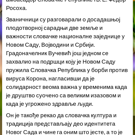
Росоха.
Званичници су разговарали о досадашњој
плодотворној сарадњи две земље и
важности словачке националне заједнице у
Новом Саду, Војводини и Србији.
Градоначелник Вучевић још једном се
захвалио на подршци коју је Новом Саду
пружила Словачка Република у борби против
вируса Корона, нагласивши да је
солидарност веома важна у временима када
је друштво суочено са великим изазовом и
када је угрожено здравље људи.
Он је такође рекао да словачка култура и
традиција представљају део идентитета
Новог Сада и чинe га оним што јесте, а то је