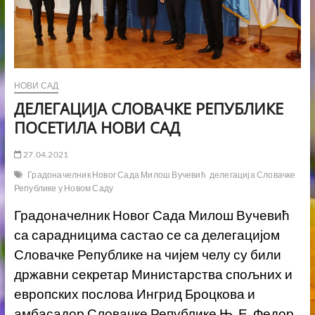
НОВИ САД
ДЕЛЕГАЦИЈА СЛОВАЧКЕ РЕПУБЛИКЕ
ПОСЕТИЛА НОВИ САД
27.04.2021
Градоначелник Новог Сада Милош Вучевић
делегација Словачке
Републике у Новом Саду
Градоначелник Новог Сада Милош Вучевић
са сарадницима састао се са делегацијом
Словачке Републике на чијем челу су били
државни секретар Министарства спољних и
европских послова Ингрид Броцкова и
амбасадор Словачке Републике Њ. Е. Федор