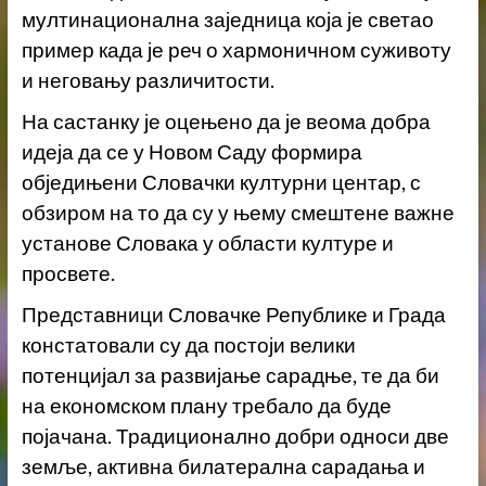
мултинационална заједница која је светао
пример када је реч о хармоничном суживоту
и неговању различитости.
На састанку је оцењено да је веома добра
идеја да се у Новом Саду формира
обједињени Словачки културни центар, с
обзиром на то да су у њему смештене важне
установе Словака у области културе и
просвете.
Представници Словачке Републике и Града
констатовали су да постоји велики
потенцијал за развијање сарадње, те да би
на економском плану требало да буде
појачана. Традиционално добри односи две
земље, активна билатерална сарaдања и