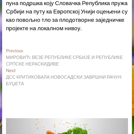
пуна подршка коју Словачка Република пружа
Србији на путу ка Европској Унији оцењени су
као повољно тлo за плодотворне заједничке
пројекте на локалном нивоу.
Кретање
Previous
Previous
post:
МИРОВИЋ: ВЕЗЕ РЕПУБЛИКЕ СРБИЈЕ И РЕПУБЛИКЕ
чланка
СРПСКЕ НЕРАСКИДИВЕ
Next
Next
post:
ДСС КРИТИКОВАЛА НОВОСАДСКИ ЗАВРШНИ РАЧУН
БУЏЕТА