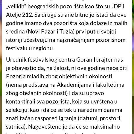
„velikih“ beogradskih pozorišta kao što su JDP i
Atelje 212. Sa druge strane bitno je istaći da ove
godine imamo dva pozorišta koja dolaze iz malih
sredina (Novi Pazar i Tuzla) prvi put u svojoj
istoriji učestvuju na najznačajnijem pozorišnom
festivalu u regionu.
Urednik festivalskog centra Goran Ibrajter nas
je obavestio da, na žalost, ni ove godine neće biti
Pozorja mladih zbog objektivnih okolnosti
(nema predstava na Akademijama i fakultetima
zbog otežanih okolnosti) i da su upravo
kontaktirali sva pozorišta, koja su uvrštena u
selekciju, kao i da će se tek u narednim danima
znati tačan raspored igranja (datumi, prostori,
satnica). Nagovešteno je da će se maksimalno