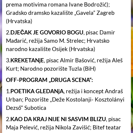
prema motivima romana Ivane Bodrožić);
Gradsko dramsko kazalište „Gavela” Zagreb
(Hrvatska)
2.
DJEČAK JE GOVORIO BOGU
, pisac Damir
Mađarić, režija Samo M. Strelec; Hrvatsko
narodno kazalište Osijek (Hrvatska)
3.
KREKETANjE
, pisac Almir Bašović, režija Aleš
Kurt; Narodno pozorište Tuzla (BiH)
OFF-PROGRAM „DRUGA SCENA“:
1.
POETIKA GLEDANjA
, režija i koncept Andraš
Urban; Pozorište „Deže Kostolanji- Kosztolányi
Dezső“ Subotica
2.
KAO DA KRAJ NIJE NI SASVIM BLIZU
, pisac
Maja Pelević, režija Nikola Zavišić; Bitef teatar