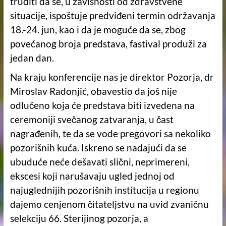
truditi da se, u zavisnosti od zdravstvene
situacije, ispoštuje predviđeni termin održavanja
18.-24. jun, kao i da je moguće da se, zbog
povećanog broja predstava, fastival produži za
jedan dan.
Na kraju konferencije nas je direktor Pozorja, dr
Miroslav Radonjić, obavestio da još nije
odlučeno koja će predstava biti izvedena na
ceremoniji svečanog zatvaranja, u čast
nagrađenih, te da se vode pregovori sa nekoliko
pozorišnih kuća. Iskreno se nadajući da se
ubuduće neće dešavati slični, neprimereni,
ekscesi koji narušavaju ugled jednoj od
najuglednijih pozorišnih institucija u regionu
dajemo cenjenom čitateljstvu na uvid zvaničnu
selekciju 66. Sterijinog pozorja, a