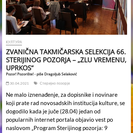
КУЛТУРА
ZVANIČNA TAKMIČARSKA SELEKCIJA 66.
STERIJINOG POZORJA – „ZLU VREMENU,
UPRKOS“
Pozor! Pozorište! - piše Dragoljub Selaković
30.04.2021
Стеријно позорје
Ne malo iznenađenje, za dopisnike i novinare
koji prate rad novosadskih institucija kulture, se
dogodilo kada je juče (28.04) jedan od
popularnih internet portala objavio vest po
naslovom „Program Sterijinog pozorja: 9