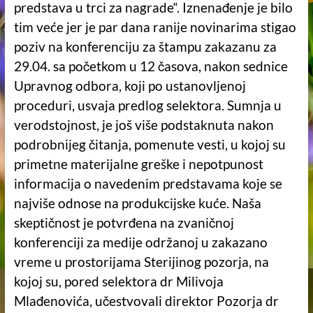
predstava u trci za nagrade“. Iznenađenje je bilo
tim veće jer je par dana ranije novinarima stigao
poziv na konferenciju za štampu zakazanu za
29.04. sa početkom u 12 časova, nakon sednice
Upravnog odbora, koji po ustanovljenoj
proceduri, usvaja predlog selektora. Sumnja u
verodstojnost, je još više podstaknuta nakon
podrobnijeg čitanja, pomenute vesti, u kojoj su
primetne materijalne greške i nepotpunost
informacija o navedenim predstavama koje se
najviše odnose na produkcijske kuće. Naša
skeptičnost je potvrđena na zvaničnoj
konferenciji za medije održanoj u zakazano
vreme u prostorijama Sterijinog pozorja, na
kojoj su, pored selektora dr Milivoja
Mlađenovića, učestvovali direktor Pozorja dr