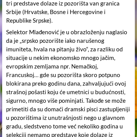
tri predstave dolaze iz pozorišta van granica
Srbije (Hrvatske, Bosne i Hercegovine i
Republike Srpske).
Selektor Mlađenović je u obrazloženju naglasio
da je „srpsko pozorište iako narušenog
imuniteta, hvala na pitanju živo“, za razliku od
situacije u nekim ekonomsko mnogo jačim,
evropskim zemljama npr. Nemačkoj,
Francuskoj… gde su pozorišta skoro potpuno
blokirana preko godinu dana, zahvaljujući ovoj
strašnoj pošasti koju će umetnici u budućnosti,
sigurno, mnogo više pominjati. Takođe se može
primetiti da su domaći dramski pisci zastupljeniji
u pozorištima iz unutrašnjosti nego u glavnom
gradu, sledstveno tome već nekoliko godina u
selekciji nemamo predstave koje dolaze iz