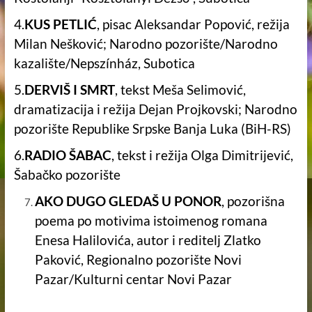
4.
KUS PETLIĆ
, pisac Aleksandar Popović, režija
Milan Nešković; Narodno pozorište/Narodno
kazalište/Nepszínház, Subotica
5.
DERVIŠ I SMRT
, tekst Meša Selimović,
dramatizacija i režija Dejan Projkovski; Narodno
pozorište Republike Srpske Banja Luka (BiH-RS)
6.
RADIO ŠABAC
, tekst i režija Olga Dimitrijević,
Šabačko pozorište
AKO DUGO GLEDAŠ U PONOR
, pozorišna
poema po motivima istoimenog romana
Enesa Halilovića, autor i reditelj Zlatko
Paković, Regionalno pozorište Novi
Pazar/Kulturni centar Novi Pazar