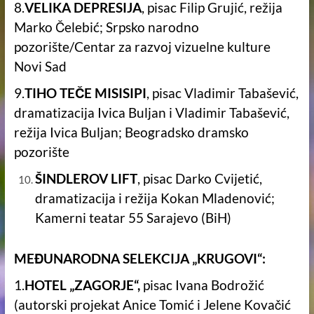
8.
VELIKA DEPRESIJA
, pisac Filip Grujić, režija
Marko Čelebić; Srpsko narodno
pozorište/Centar za razvoj vizuelne kulture
Novi Sad
9.
TIHO TEČE MISISIPI
, pisac Vladimir Tabašević,
dramatizacija Ivica Buljan i Vladimir Tabašević,
režija Ivica Buljan; Beogradsko dramsko
pozorište
ŠINDLEROV LIFT
, pisac Darko Cvijetić,
dramatizacija i režija Kokan Mladenović;
Kamerni teatar 55 Sarajevo (BiH)
MEĐUNARODNA SELEKCIJA „KRUGOVI“:
1.
HOTEL „ZAGORJE“,
pisac Ivana Bodrožić
(autorski projekat Anice Tomić i Jelene Kovačić