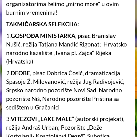
organizatorima želimo „mirno more“ u ovim
burnim vremenima!
TAKMIČARSKA SELEKCIJA:
1.
GOSPOĐA MINISTARKA
, pisac Branislav
Nušić, režija Tatjana Mandić Rigonat; Hrvatsko
narodno kazalište „Ivana pl. Zajca“ Rijeka
(Hrvatska)
2.
DEOBE
, pisac Dobrica Ćosić, dramatizacija
Spasoje Ž. Milovanović, režija Jug Radivojević;
Srpsko narodno pozorište Novi Sad, Narodno
pozorište Niš, Narodno pozorište Priština sa
sedištem u Gračanici
3.
VITEZOVI „LAKE MALE”
(autorski projekat),
režija Andraš Urban; Pozorište „Deže
Kostolanji- Kosztolányi Dezső“, Subotica