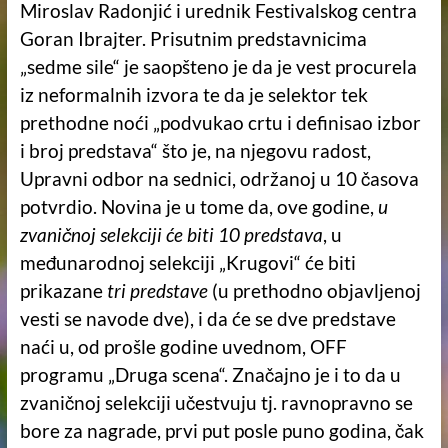
Miroslav Radonjić i urednik Festivalskog centra
Goran Ibrajter. Prisutnim predstavnicima
„sedme sile“ je saopšteno je da je vest procurela
iz neformalnih izvora te da je selektor tek
prethodne noći „podvukao crtu i definisao izbor
i broj predstava“ što je, na njegovu radost,
Upravni odbor na sednici, održanoj u 10 časova
potvrdio. Novina je u tome da, ove godine,
u
zvaničnoj selekciji će biti 10 predstava
, u
međunarodnoj selekciji „Krugovi“ će biti
prikazane
tri predstave
(u prethodno objavljenoj
vesti se navode dve), i da će se dve predstave
naći u, od prošle godine uvednom, OFF
programu „Druga scena“. Značajno je i to da u
zvaničnoj selekciji učestvuju tj. ravnopravno se
bore za nagrade, prvi put posle puno godina, čak