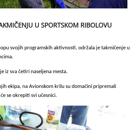
TAKMIČENJU U SPORTSKOM RIBOLOVU
klopu svojih programskih aktivnosti, održala je takmičenje u
ncima.
 iz sva četiri naseljena mesta.
svojih ekipa, na Avionskom krilu su domaćini pripremali
će se okrepiti svi učesnici.