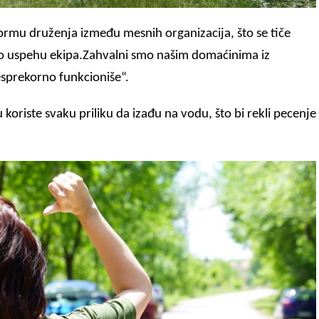
rmu druženja između mesnih organizacija, što se tiče
ti o uspehu ekipa.Zahvalni smo našim domaćinima iz
besprekorno funkcioniše“.
koriste svaku priliku da izađu na vodu, što bi rekli pecenje