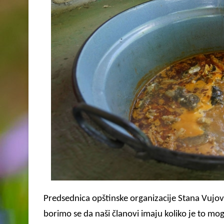
Predsednica opštinske organizacije Stana Vujovi
borimo se da naši članovi imaju koliko je to mog