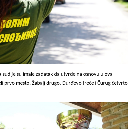
ga sudije su imale zadatak da utvrde na osnovu ulova
li prvo mesto, Žabalj drugo, Đurđevo treće i Čurug četvrto