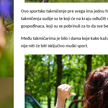
Ovo sportsko takmičenje pre svega ima jednu fo
takmičenja sudije su te koji će na kraju odluči
gospođinaca, koji su se pobrinuli za to da sve 
Među takmičarima je bilo i dama koje kako kažu 
nije niti će biti isključivo muški sport.