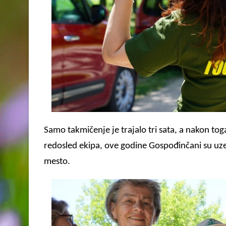
Samo takmičenje je trajalo tri sata, a nakon to
redosled ekipa, ove godine
G
ospođinčani su uze
mesto.