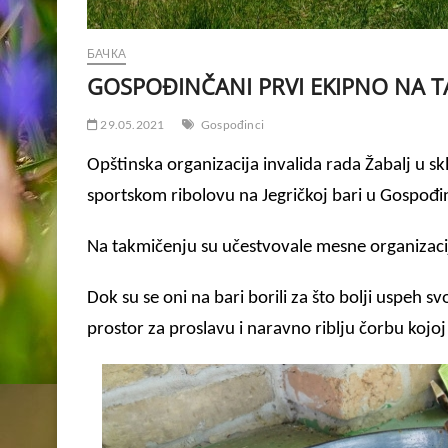
БАЧКА
GOSPOĐINČANI PRVI EKIPNO NA 
29.05.2021
Gospođinci
Opštinska organizacija invalida rada Žabalj u s
sportskom ribolovu na Jegričkoj bari u Gospođi
Na takmičenju su učestvovale mesne organizacije
Dok su se oni na bari borili za što bolji uspeh 
prostor za proslavu i naravno riblju čorbu kojoj 