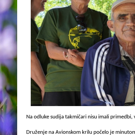
Na odluke sudija takmičari nisu imali primedbi, ve
Druženje na Avionskom krilu počelo je minuto