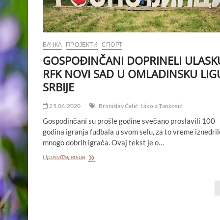
БАЧКА
ПРОЈЕКТИ
СПОРТ
GOSPOĐINČANI DOPRINELI ULASK
RFK NOVI SAD U OMLADINSKU LIG
SRBIJE
25.06.2020
Branislav Ćelić
Nikola Tankosić
Gospođinčani su prošle godine svečano proslavili 100
godina igranja fudbala u svom selu, za to vreme iznedril
mnogo dobrih igrača. Ovaj tekst je o…
GOSPOĐINČANI
Прочитај више
DOPRINELI
ULASKU
Пагинација
RFK
NOVI
чланака
SAD
U
OMLADINSKU