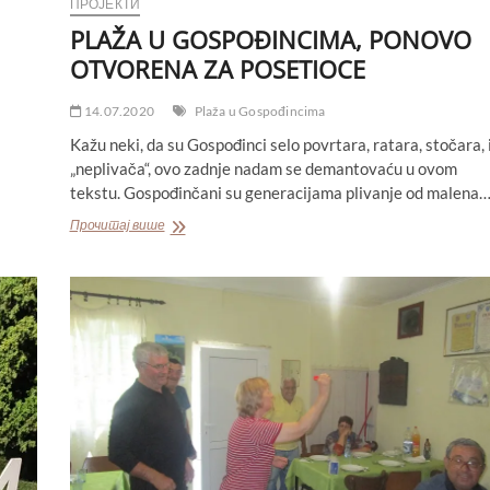
ПРОЈЕКТИ
PLAŽA U GOSPOĐINCIMA, PONOVO
OTVORENA ZA POSETIOCE
14.07.2020
Plaža u Gospođincima
Kažu neki, da su Gospođinci selo povrtara, ratara, stočara, 
„neplivača“, ovo zadnje nadam se demantovaću u ovom
tekstu. Gospođinčani su generacijama plivanje od malena
PLAŽA
Прочитај више
U
GOSPOĐINCIMA,
PONOVO
OTVORENA
ZA
POSETIOCE