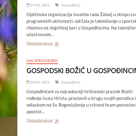
29.05.2021
Gospođinci
Opštinska organizacija invalida rada Žabalj u sklopu sv
programskih aktivnosti, održala je takmičenje u sport
ribolovu na Jegričkoj bari u Gospođincima. Na takmičen
učestvovale…
GOSPOĐINČANI
Прочитај више
PRVI
EKIPNO
NA
UNCATEGORIZED
TAKMIČENJU
GOSPODSKI BOŽIĆ U GOSPOĐINC
U
SPORTSKOM
RIBOLOVU
08.01.2021
Gospođinci
Gospođinčani su najradosniji hrišćanski praznik Božić-
rođenje Isusa Hrista, proslavili u krugu svojih porodica i
odlaskom na Sv. Bogosluženja u crkveni hram posvećen
apostol…
GOSPODSKI
Прочитај више
BOŽIĆ
U