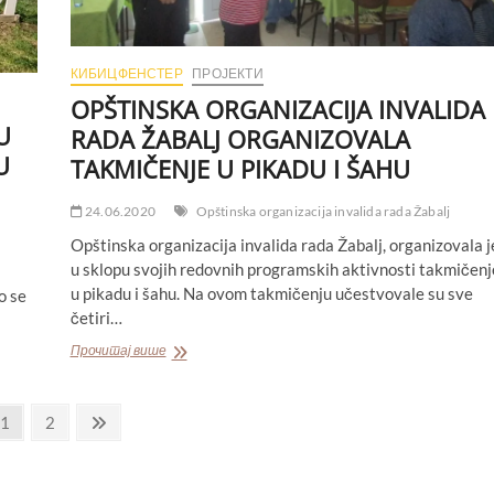
КИБИЦФЕНСТЕР
ПРОЈЕКТИ
OPŠTINSKA ORGANIZACIJA INVALIDA
U
RADA ŽABALJ ORGANIZOVALA
U
TAKMIČENJE U PIKADU I ŠAHU
24.06.2020
Opštinska organizacija invalida rada Žabalj
Opštinska organizacija invalida rada Žabalj, organizovala j
u sklopu svojih redovnih programskih aktivnosti takmičenj
u pikadu i šahu. Na ovom takmičenju učestvovale su sve
o se
četiri…
OPŠTINSKA
Прочитај више
ORGANIZACIJA
INVALIDA
RADA
Page
Page
Next
1
2
ŽABALJ
page
ORGANIZOVALA
TAKMIČENJE
U