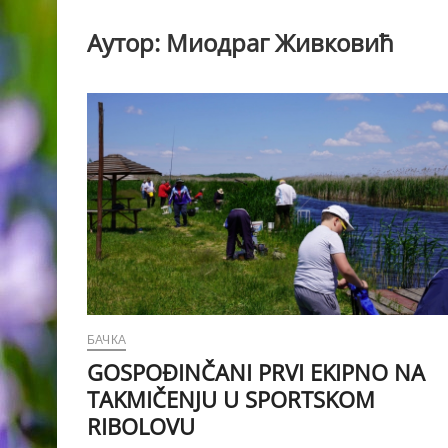
Аутор:
Миодраг Живковић
БАЧКА
GOSPOĐINČANI PRVI EKIPNO NA
TAKMIČENJU U SPORTSKOM
RIBOLOVU