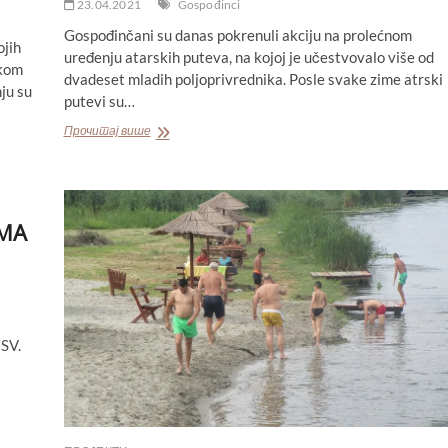
23.04.2021
Gospođinci
Gospođinčani su danas pokrenuli akciju na prolećnom
ojih
uređenju atarskih puteva, na kojoj je učestvovalo više od
skom
dvadeset mladih poljoprivrednika. Posle svake zime atrski
ju su
putevi su…
UREĐENJE
Прочитај више
ATARSKIH
PUTEVA
U
GOSPOĐINCIMA
IMA
 SV.