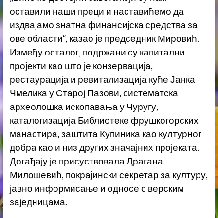
оставили наши преци и наставићемо да
издвајамо знатна финансијска средства за
ове области“, казао је председник Мировић.
Између осталог, подржани су капитални
пројекти као што је конзервација,
рестаурација и ревитализација куће Јанка
Чмелика у Старој Пазови, систематска
археолошка ископавања у Чуругу,
каталогизација Библиотеке фрушкогорских
манастира, заштита Купиника као културног
добра као и низ других значајних пројеката.
Догађају је присуствовала Драгана
Милошевић, покрајински секретар за културу,
јавно информисање и односе с верским
заједницама.