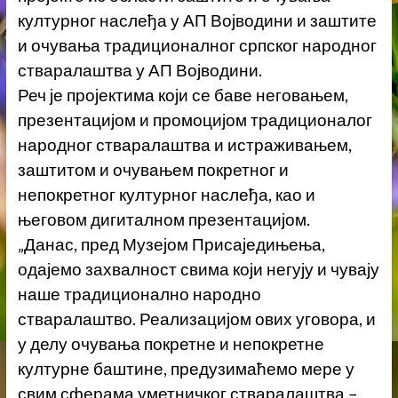
културног наслеђа у АП Војводини и заштите
и очувања традиционалног српског народног
стваралаштва у АП Војводини.
Реч је пројектима који се баве неговањем,
презентацијом и промоцијом традиционалог
народног стваралаштва и истраживањем,
заштитом и очувањем покретног и
непокретног културног наслеђа, као и
његовом дигиталном презентацијом.
„Данас, пред Музејом Присаједињења,
одајемо захвалност свима који негују и чувају
наше традиционално народно
стваралаштво. Реализацијом ових уговора, и
у делу очувања покретне и непокретне
културне баштине, предузимаћемо мере у
свим сферама уметничког стваралаштва –