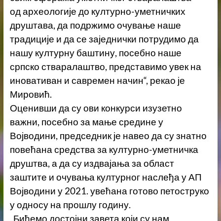
од археологије до културно-уметничких
друштава, да подржимо очување наше
традиције и да се заједнички потрудимо да
нашу културну баштину, посебно наше
српско стваралаштво, представимо увек на
иновативан и савремен начин“, рекао је
Мировић.
Оценивши да су ови конкурси изузетно
важни, посебно за мање средине у
Војводини, председник је навео да су знатно
повећана средства за културно-уметничка
друштва, а да су издвајања за област
заштите и очувања културног наслеђа у АП
Војводини у 2021. увећана готово петоструко
у односу на прошлу годину.
„Бићемо достојни завета који су нам