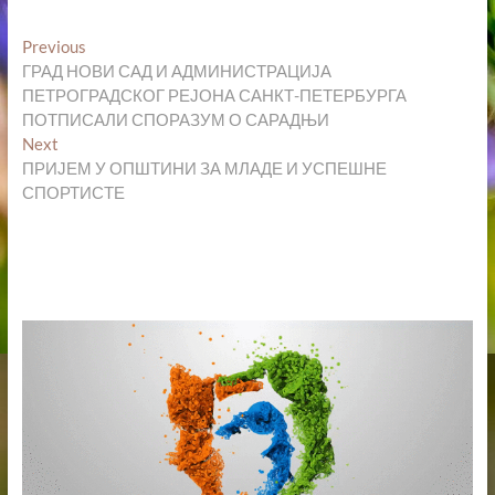
Кретање
Previous
Previous
post:
ГРАД НОВИ САД И АДМИНИСТРАЦИЈА
чланка
ПЕТРОГРАДСКОГ РЕЈОНА САНКТ-ПЕТЕРБУРГА
ПОТПИСАЛИ СПОРАЗУМ О САРАДЊИ
Next
Next
post:
ПРИЈЕМ У ОПШТИНИ ЗА МЛАДЕ И УСПЕШНЕ
СПОРТИСТЕ