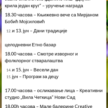
крила један круг“ – уручење награда
18.30 часова – Књижeвно вече са Мирјаном
Бобић Мојсиловић
и 13. јун – Дани традиције
целодневни Етно базар
18.00 часова – Смотре изворног и
фолклорног стваралаштва
и 15. јун – Весели дан
јун – Програм за децу
17.00 часова – осликавање лица – Креативни
студио „Вила Четкица“ Нови Сад
18.00h часова – Мале балерине Creative