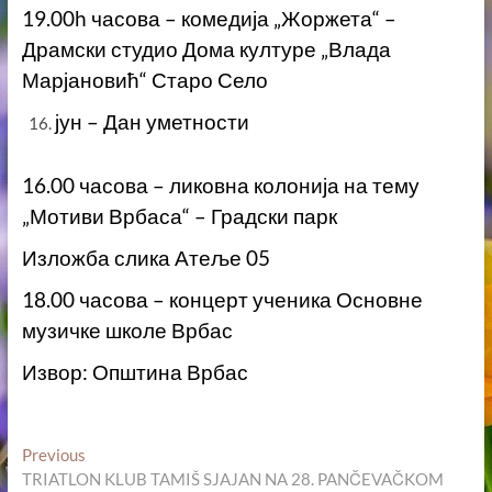
19.00h часова – комедија „Жоржета“ –
Драмски студио Дома културе „Влада
Марјановић“ Старо Село
јун – Дан уметности
16.00 часова – ликовна колонија на тему
„Мотиви Врбаса“ – Градски парк
Изложба слика Атеље 05
18.00 часова – концерт ученика Основне
музичке школе Врбас
Извор: Општина Врбас
Кретање
Previous
Previous
post:
TRIATLON KLUB TAMIŠ SJAJAN NA 28. PANČEVAČKOM