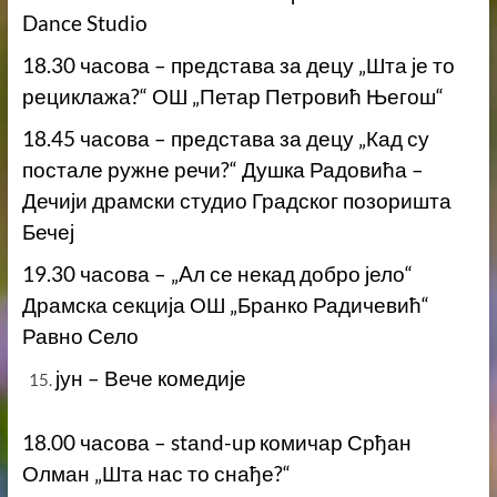
Dance Studio
18.30 часова – представа за децу „Шта је то
рециклажа?“ ОШ „Петар Петровић Његош“
18.45 часова – представа за децу „Кад су
постале ружне речи?“ Душка Радовића –
Дечији драмски студио Градског позоришта
Бечеј
19.30 часова – „Aл се некад добро јело“
Драмска секција ОШ „Бранко Радичевић“
Равно Село
јун – Вече комедије
18.00 часова – stаnd-up комичар Срђан
Олман „Шта нас то снађе?“