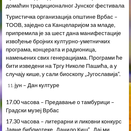
домаћин традиционалног Јунског фестивала
Туристичка организација општине Врбас –
ТООВ, заједно са Канцеларијом за младе,
припремила је за шест дана манифестације
извођење бројних културно-уметничких
програма, концерата и радионица,
намењених свих генерацијама. Програми ће
бити изведени на Тргу Николе Пашића, а у
случају кише, у сали биоскопу „Југославија“.
јун – Дан културе
17.00 часова – Предавање о тамбурици –
Градски музеј Врбас
17.30 часова – литерарни и ликовни конкурс
Јавне библиотеке „Данило Киш“ „Дај ми